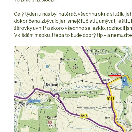
Celý týden u nás byl natěrač, všechna okna si užila je
dokončena, zbývalo jen smejčit, čistit, umývat, leštit, 
žárovky uvnitř a skoro všechno se lesklo, rozhodli js
Vkládám mapku, třeba to bude dobrý tip – a nemusíte 