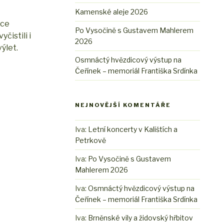
Kamenské aleje 2026
áce
Po Vysočině s Gustavem Mahlerem
čistili i
2026
ýlet.
Osmnáctý hvězdicový výstup na
Čeřínek – memoriál Františka Srdínka
NEJNOVĚJŠÍ KOMENTÁŘE
Iva
:
Letní koncerty v Kalištích a
Petrkově
Iva
:
Po Vysočině s Gustavem
Mahlerem 2026
Iva
:
Osmnáctý hvězdicový výstup na
Čeřínek – memoriál Františka Srdínka
Iva
:
Brněnské vily a židovský hřbitov