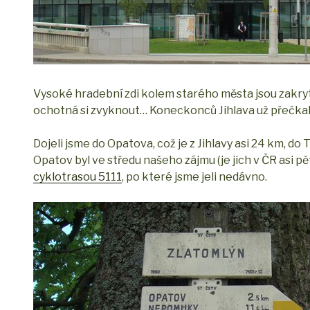
Vysoké hradební zdi kolem starého města jsou zakry
ochotná si zvyknout… Koneckonců Jihlava už přečkala 
Dojeli jsme do Opatova, což je z Jihlavy asi 24 km, do 
Opatov byl ve středu našeho zájmu (je jich v ČR asi pě
cyklotrasou 5111
, po které jsme jeli nedávno.