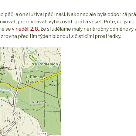
ho péči a on si užíval péči naši. Nakonec ale byla odborná pr
luxovat, přerovnávat, vyhazovat, prát a věšet. Poté, co jsme vy
me se
v neděli 2. 8
.,
že si uděláme malý nenáročný odměnový v
zrovna před tím týden blbnout s čisticími prostředky.