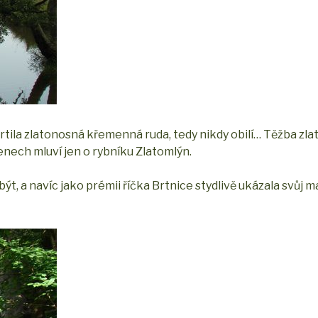
 drtila zlatonosná křemenná ruda, tedy nikdy obilí… Těžba zlat
menech mluví jen o rybníku Zlatomlýn.
být, a navíc jako prémii říčka Brtnice stydlivě ukázala svůj 