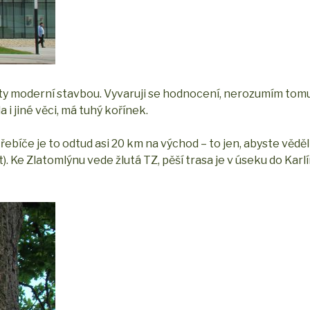
ty moderní stavbou. Vyvaruji se hodnocení, nerozumím tomu
i jiné věci, má tuhý kořínek.
Třebíče je to odtud asi 20 km na východ – to jen, abyste věděl
t). Ke Zlatomlýnu vede žlutá TZ, pěší trasa je v úseku do Karl