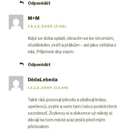
Odpovědět
M+M
14.12.2009 (7.50)
Když se doba splaší, obracím se ke stromům,
studánkám, zvěři a ptákům – asi jako většina z
nás. Příjemné dny všem.
Odpovědět
DědaLebeda
13.12.2009 (13.48)
Také rád..
pozoruji přírodu a obdivuji krásu
opeřenců, zvěře a sem tam i něco podstrčím k
sezobnutí. Zvyknou si a dokonce už někdy si
dávají na tom místě sraz ještě před mým
příchodem.