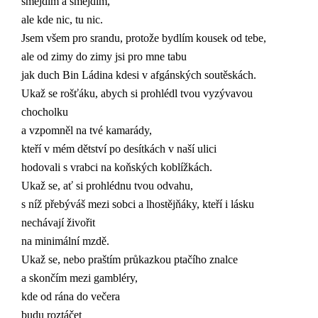
šmejdím a šmejdím,
ale kde nic, tu nic.
Jsem všem pro srandu, protože bydlím kousek od tebe,
ale od zimy do zimy jsi pro mne tabu
jak duch Bin Ládina kdesi v afgánských soutěskách.
Ukaž se rošťáku, abych si prohlédl tvou vyzývavou
chocholku
a vzpomněl na tvé kamarády,
kteří v mém dětství po desítkách v naší ulici
hodovali s vrabci na koňských koblížkách.
Ukaž se, ať si prohlédnu tvou odvahu,
s níž přebýváš mezi sobci a lhostějňáky, kteří i lásku
nechávají živořit
na minimální mzdě.
Ukaž se, nebo praštím průkazkou ptačího znalce
a skončím mezi gambléry,
kde od rána do večera
budu roztáčet