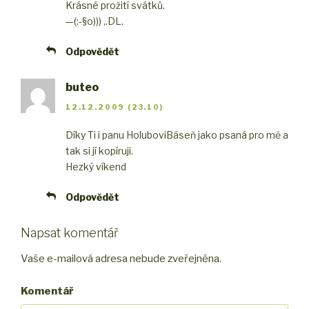
Krásné prožití svátků.
—(:-§o))) ,.DL.
Odpovědět
buteo
12.12.2009 (23.10)
Díky Ti i panu Holubovi
Báseň jako psaná pro mě a
tak si jí kopíruji.
Hezký víkend
Odpovědět
Napsat komentář
Vaše e-mailová adresa nebude zveřejněna.
Komentář