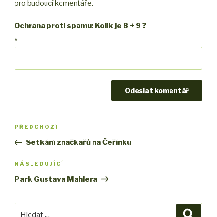
pro budoucí komentáře.
Ochrana proti spamu: Kolik je 8 + 9 ?
*
Navigace
PŘEDCHOZÍ
Předchozí
pro
příspěvek
Setkání značkařů na Čeřínku
příspěvek
NÁSLEDUJÍCÍ
Následující
příspěvek
Park Gustava Mahlera
Hledat:
Hledán