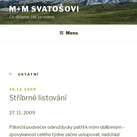
Přejít
M+M SVATOŠOVI
k
Co děláme, jak se máme
obsahu
webu
Menu
RUBRIKY
OSTATNÍ
PUBLIKOVÁNO
10.12.2009
Stříbrné listování
27. 11. 2009
Páteční podvečer odevždycky patřil k mým oblíbeným –
zpovykanost celého týdne začne ustupovat, nadchází