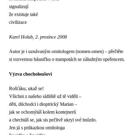
signalizují
že existuje také
civilizace
Karel Holub, 2. prosince 2008
Autor je i uznávaným ornitologem (nomen-omen) – přečtěte
si rozvernou básničku o trampotách se záludným opeřencem.
Výzva chocholoušovi
Rošťáku, ukaž se!
Všichni z našeho sídliště už tě viděli –
děti, důchodci i dioptrický Marian –
jak se ochomýtáš kolem kontejnerů
a chechtáš se, jak sis pečlivě ukryl své hnízdo.
Jen já s průkazkou ornitologa