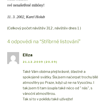
své nenašetřené milióny!
11. 3. 2002, Karel Holub
(Celkový počet návštěv 312 , návštěv dnes 1 )
4 odpovědi na “Stříbrné listování”
Eliza
21.12.2009 (20.09)
Také Vám oběma přeji krásné, šťastné a
spokojené svátky. Šla jsem načerpat trochu bílé
atmosféry po Praze, když už ne na Vysočinu. I
tak jsem ti tam šoupla také něco od " nás", s
vánoční atmosférou.
Tak si to v poklidu také užívejte!