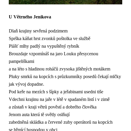
U Větrného Jeníkova
Dlaň krajiny sevřená podzimem
Sprška káňat hrst zvonků poštolka ve službě
Plášť mlhy padlý na vypuštěný rybník
Brouzdaje vzpomínáš na jaro Louku přesycenou
pampeliškami
a na léto s hladinou roháčů zvysoka jištěných motákem
Pluky smrků na kopcích s průzkumníky posedů čekají mlčky
jak vývoj dopadne.
Pod keře na mezích s šípky a jeřabinami usedni tiše
Vdechni krajinu na jaře v létě v spadaném listí i v zimě
a zůstaň v kraji větrů pověstí a dobrého člověka
Jenom auta která tě světly oslňují
zabedněná skládka a červené zuby operátorů na kopcích
se hřmící hospodou v obci