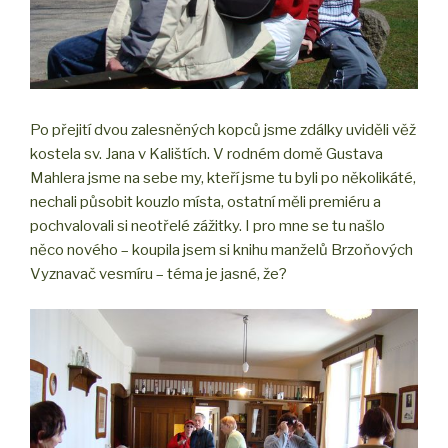
Po přejití dvou zalesněných kopců jsme zdálky uviděli věž
kostela sv. Jana v Kalištích. V rodném domě Gustava
Mahlera jsme na sebe my, kteří jsme tu byli po několikáté,
nechali působit kouzlo místa, ostatní měli premiéru a
pochvalovali si neotřelé zážitky. I pro mne se tu našlo
něco nového – koupila jsem si knihu manželů Brzoňových
Vyznavač vesmíru – téma je jasné, že?