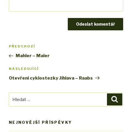
Navigace
PŘEDCHOZÍ
Předchozí
pro
příspěvek
Mahler – Maler
příspěvek
NÁSLEDUJÍCÍ
Následující
příspěvek
Otevření cyklostezky Jihlava – Raabs
Hledat:
Hledán
NEJNOVĚJŠÍ PŘÍSPĚVKY