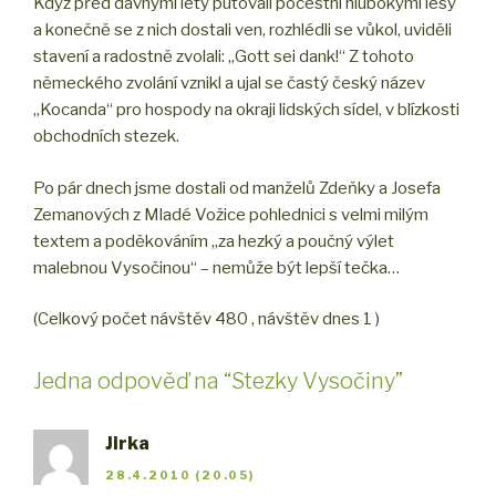
Když před dávnými lety putovali pocestní hlubokými lesy
a konečně se z nich dostali ven, rozhlédli se vůkol, uviděli
stavení a radostně zvolali: „Gott sei dank!“ Z tohoto
německého zvolání vznikl a ujal se častý český název
„Kocanda“ pro hospody na okraji lidských sídel, v blízkosti
obchodních stezek.
Po pár dnech jsme dostali od manželů Zdeňky a Josefa
Zemanových z Mladé Vožice pohlednici s velmi milým
textem a poděkováním „za hezký a poučný výlet
malebnou Vysočinou“ – nemůže být lepší tečka…
(Celkový počet návštěv 480 , návštěv dnes 1 )
Jedna odpověď na “Stezky Vysočiny”
Jirka
28.4.2010 (20.05)