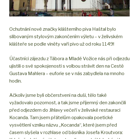
Ochutnání nové značky klášterního piva Haštal bylo
slibovaným stylovým zakončením výletu – v želivském
klášteře se podle viněty vaří pivo už od roku 1149!
Účastníci zájezdu z Tábora a Mladé Vožice nás při odjezdu
ujistili o své spokojenosti s volbou strávit den na Cestě
Gustava Mahlera – euforie se v nás zabydlela na mnoho
hodin.
Ačkoliv jsme byli občerstveni na duši, tělo také
vyžadovalo pozornost, a tak jsme příjemný den zakončili
před odjezdem do Jihlavy večeří v želivské restauraci
Kocanda. Tam jsem přátelům opakovala poetické
vysvětlení vzniku názvu „Kocanda“, které jsem před
časem slyšela v rozhlase od básníka Josefa Kroutvora: