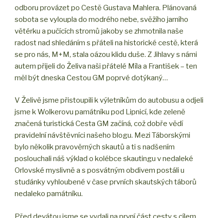
odboru provázet po Cestě Gustava Mahlera. Plánovaná
sobota se vyloupla do modrého nebe, svěžího jarního
větérku a pučících stromů jakoby se zhmotnila naše
radost nad shledáním s přáteli na historické cestě, která
se pro nás, M+M, stala oázou klidu duše. Z Jihlavy s námi
autem přijeli do Želiva naši přátelé Míla a František – ten
měl být dneska Cestou GM poprvé dotýkaný…
V Želivě jsme přistoupili k výletníkům do autobusu a odjeli
jsme k Wolkerovu památníku pod Lipnicí, kde zeleně
značená turistická Cesta GM začíná, což dobře vědí
pravidelní návštěvníci našeho blogu. Mezi Táborskými
bylo několik pravověrných skautů a ti s nadšením
poslouchali náš výklad o kolébce skautingu v nedaleké
Orlovské myslivně a s posvátným obdivem postáli u
studánky vyhloubené v čase prvních skautských táborů
nedaleko památníku.
Před devátou jsme se vydali na první část cesty s cílem