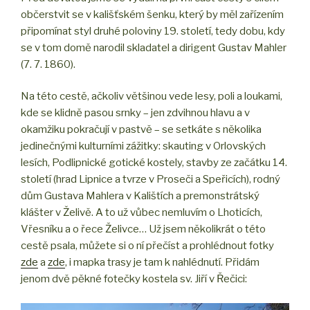
občerstvit se v kališťském šenku, který by měl zařízením
připomínat styl druhé poloviny 19. století, tedy dobu, kdy
se v tom domě narodil skladatel a dirigent Gustav Mahler
(7. 7. 1860).
Na této cestě, ačkoliv většinou vede lesy, poli a loukami,
kde se klidně pasou srnky – jen zdvihnou hlavu a v
okamžiku pokračují v pastvě – se setkáte s několika
jedinečnými kulturními zážitky: skauting v Orlovských
lesích, Podlipnické gotické kostely, stavby ze začátku 14.
století (hrad Lipnice a tvrze v Proseči a Speřicích), rodný
dům Gustava Mahlera v Kalištích a premonstrátský
klášter v Želivě. A to už vůbec nemluvím o Lhoticích,
Vřesníku a o řece Želivce… Už jsem několikrát o této
cestě psala, můžete si o ní přečíst a prohlédnout fotky
zde
a
zde
, i mapka trasy je tam k nahlédnutí. Přidám
jenom dvě pěkné fotečky kostela sv. Jiří v Řečici: