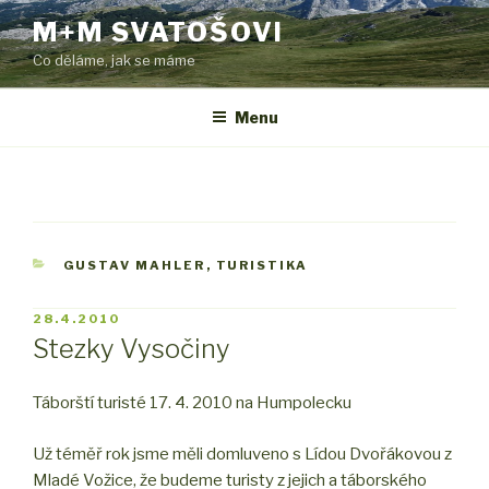
Přejít
M+M SVATOŠOVI
k
Co děláme, jak se máme
obsahu
webu
Menu
RUBRIKY
GUSTAV MAHLER
,
TURISTIKA
PUBLIKOVÁNO
28.4.2010
Stezky Vysočiny
Táborští turisté 17. 4. 2010 na Humpolecku
Už téměř rok jsme měli domluveno s Lídou Dvořákovou z
Mladé Vožice, že budeme turisty z jejich a táborského