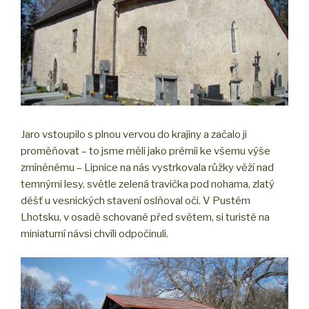
Jaro vstoupilo s plnou vervou do krajiny a začalo ji
proměňovat – to jsme měli jako prémii ke všemu výše
zmíněnému – Lipnice na nás vystrkovala růžky věží nad
temnými lesy, světle zelená travička pod nohama, zlatý
déšť u vesnických stavení oslňoval oči. V Pustém
Lhotsku, v osadě schované před světem, si turisté na
miniaturní návsi chvíli odpočinuli.