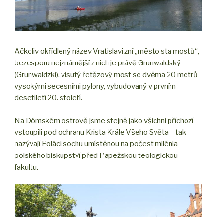
Ačkoliv okřídlený název Vratislavi zní „město sta mostů“,
bezesporu nejznámější z nich je právě Grunwaldský
(Grunwaldzki), visutý řetězový most se dvěma 20 metrů
vysokými secesními pylony, vybudovaný v prvním
desetiletí 20. století.
Na Dómském ostrově jsme stejně jako všichni příchozí
vstoupili pod ochranu Krista Krále Všeho Světa – tak
nazývají Poláci sochu umístěnou na počest milénia
polského biskupství před Papežskou teologickou
fakultu.