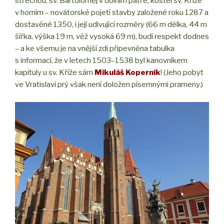
střechou, sv. Bartoloměj v dolním patře, kostel sv. Kříže
v horním – novátorské pojetí stavby založené roku 1287 a
dostavěné 1350, i její udivující rozměry (66 m délka, 44 m
šířka, výška 19 m, věž vysoká 69 m), budí respekt dodnes
– a ke všemu je na vnější zdi připevněna tabulka
s informací, že v letech 1503–1538 byl kanovníkem
kapituly u sv. Kříže sám
Mikuláš Koperník
! (Jeho pobyt
ve Vratislavi prý však není doložen písemnými prameny.)