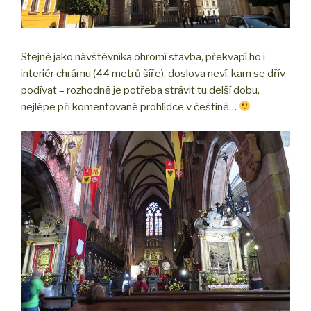
Stejně jako návštěvníka ohromí stavba, překvapí ho i
interiér chrámu (44 metrů šíře), doslova neví, kam se dřív
podívat – rozhodně je potřeba strávit tu delší dobu,
nejlépe při komentované prohlídce v češtině…