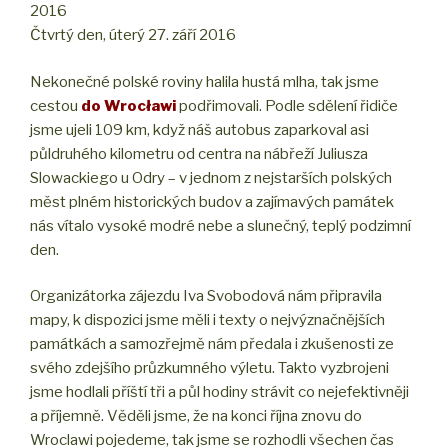
2016
Čtvrtý den, úterý 27. září 2016
Nekonečné polské roviny halila hustá mlha, tak jsme
cestou
do Wrocławi
podřimovali. Podle sdělení řidiče
jsme ujeli 109 km, když náš autobus zaparkoval asi
půldruhého kilometru od centra na nábřeží Juliusza
Slowackiego u Odry – v jednom z nejstarších polských
měst plném historických budov a zajímavých památek
nás vítalo vysoké modré nebe a slunečný, teplý podzimní
den.
Organizátorka zájezdu Iva Svobodová nám připravila
mapy, k dispozici jsme měli i texty o nejvýznačnějších
památkách a samozřejmě nám předala i zkušenosti ze
svého zdejšího průzkumného výletu. Takto vyzbrojeni
jsme hodlali příští tři a půl hodiny strávit co nejefektivněji
a příjemně. Věděli jsme, že na konci října znovu do
Wroclawi pojedeme, tak jsme se rozhodli všechen čas