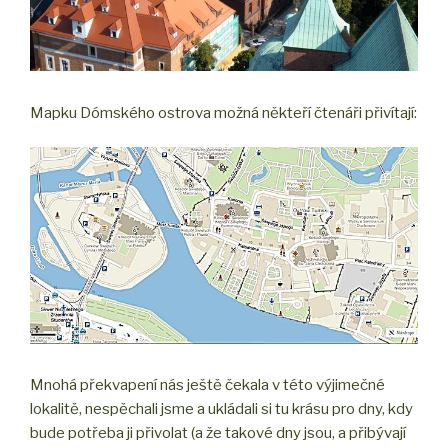
Mapku Dómského ostrova možná někteří čtenáři přivítají:
Mnohá překvapení nás ještě čekala v této výjimečné
lokalitě, nespěchali jsme a ukládali si tu krásu pro dny, kdy
bude potřeba ji přivolat (a že takové dny jsou, a přibývají