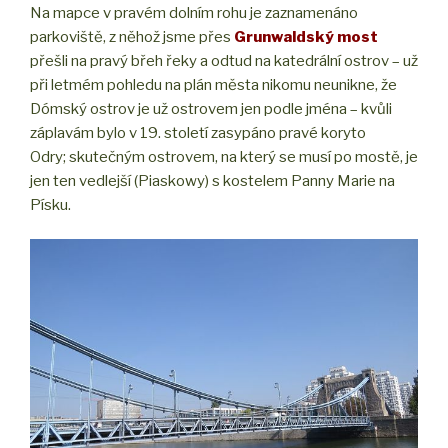
Na mapce v pravém dolním rohu je zaznamenáno
parkoviště, z něhož jsme přes
Grunwaldský most
přešli na pravý břeh řeky a odtud na katedrální ostrov – už
při letmém pohledu na plán města nikomu neunikne, že
Dómský ostrov je už ostrovem jen podle jména – kvůli
záplavám bylo v 19. století zasypáno pravé koryto
Odry; skutečným ostrovem, na který se musí po mostě, je
jen ten vedlejší (Piaskowy) s kostelem Panny Marie na
Písku.