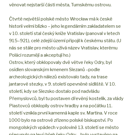
věnovat nejstarší části města, Tumskému ostrovu.
Čtvrté největší polské město Wrocław má k české
historii velmi blízko – jeho legendárním zakladatelem se
v 10. století stal český kníže Vratislav (panoval v letech
915–921), celé zdejší území připojil k českému státu. (U
nás se stále pro město užívá název Vratislav, kterému
Poláci rozumějí a akceptují ho.)
Ostrov, který obklopovaly dvě větve řeky Odry, byl
osídlen slovanským kmenem Slezanů –podle
archeologických nálezů existovalo tady, na trase
jantarové stezky, v 9. století opevněné sídliště. V 10.
století, kdy se Slezsko dostalo pod nadvládu
Přemyslovců, byl tu postaven dřevěný kostelík, za vlády
Piastovců obklopily ostrov hradby a na počátku 11.
století vznikla první kamenná kaple sv. Martina. V roce
1000 bylo na ostrově zřízeno polské biskupství. Po
mongolských vpádech v polovině 13. století se město
přesunulo na levý břeh řeky Odry – bylo vystavěno na