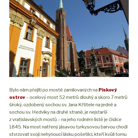
Bylo nám přejíti po mostě zamilovaných na
Pískový
ostrov
– ocelový most 52 metrů dlouhý a skoro 7 metrů
široký, ozdobený sochou sv. Jana Křtitele na jedné a
sochou sv. Hedviky na druhé straně, je nejstarší
z vratislavských mostů – na jeho rodném listě je číslice
1845. Na most natřený jásavou tyrkysovou barvou chodí
stvrzovat svoji nehynoucí lásku pošetilci, kteří kvůli tomu