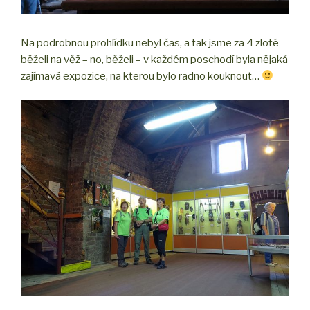
Na podrobnou prohlídku nebyl čas, a tak jsme za 4 zloté
běželi na věž – no, běželi – v každém poschodí byla nějaká
zajímavá expozice, na kterou bylo radno kouknout…