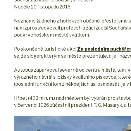
Neděle 20. listopadu 2016
Neznáme žádného z hořických občanů, přesto jsme se
nám zprostředkovali profesoři a žáci zdejší Sochařs
podkrkonošském městě svátkem.
Po skončené turistické akci
Za posledním puchýřem
se, že slogan, kterým se město prezentuje, a je i ná
Autobus zaparkoval severně od centra města, tam, kde
výrazného návrší s ložisky kvalitního pískovce, kter
(poslední funkční lom z někdejších asi osmdesáti je v
Hřbet (408 m n. m.) nad městem byl vybrán pro stavb
v červenci 1926 zúčastnil prezident T. G. Masaryk, a 