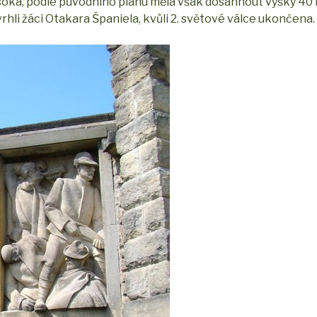
 vysoká, podle původního plánu měla však dosáhnout výšky 40
rhli žáci Otakara Španiela, kvůli 2. světové válce ukončena.