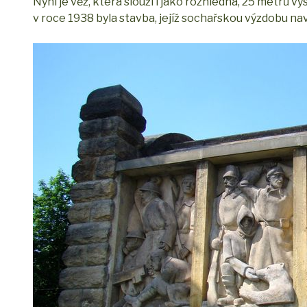
Nyní je věž, která slouží i jako rozhledna, 25 metrů
v roce 1938 byla stavba, jejíž sochařskou výzdobu nav