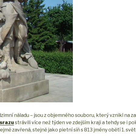
podzimní náladu – jsou z objemného souboru, který vznikl na z
 srazu
strávili více než týden ve zdejším kraji a tehdy se i p
mě zavřená, stejně jako pietní síň s 813 jmény obětí 1. svě