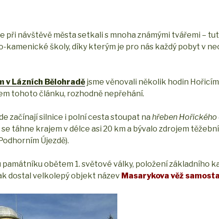
 při návštěvě města setkali s mnoha známými tvářemi – tu
ko-kamenické školy, díky kterým je pro nás každý pobyt v 
 v Lázních Bělohradě
jsme věnovali několik hodin Hořicím 
zvem tohoto článku, rozhodně nepřehání.
 začínají silnice i polní cesta stoupat na
hřeben Hořického
é se táhne krajem v délce asi 20 km a bývalo zdrojem těžebn
 Podhorním Újezdě).
u památníku obětem 1. světové války, položení základního 
tak dostal velkolepý objekt název
Masarykova věž samosta