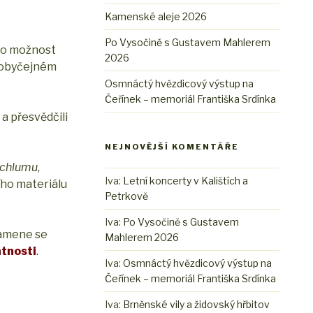
Kamenské aleje 2026
Po Vysočině s Gustavem Mahlerem
to možnost
2026
neobyčejném
Osmnáctý hvězdicový výstup na
Čeřínek – memoriál Františka Srdínka
a přesvědčili
NEJNOVĚJŠÍ KOMENTÁŘE
 chlumu
,
Iva
:
Letní koncerty v Kalištích a
ího materiálu
Petrkově
Iva
:
Po Vysočině s Gustavem
kamene se
Mahlerem 2026
tnosti
.
Iva
:
Osmnáctý hvězdicový výstup na
Čeřínek – memoriál Františka Srdínka
Iva
:
Brněnské vily a židovský hřbitov