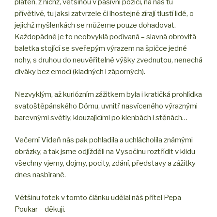
pláten, z nichž, většinou v pasivní pozici, na nás tu
přívětivě, tu jaksi zatvrzele či lhostejně zírají tlustí lidé, o
jejichž myšlenkách se můžeme pouze dohadovat.
Každopádně je to neobvyklá podívaná – slavná obrovitá
baletka stojící se sveřepým výrazem na špičce jedné
nohy, s druhou do neuvěřitelné výšky zvednutou, nenechá
diváky bez emocí (kladných i záporných).
Nezvyklým, až kuriózním zážitkem byla i kratičká prohlídka
svatoštěpánského Dómu, uvnitř nasvíceného výraznými
barevnými světly, klouzajícími po klenbách i stěnách…
Večerní Vídeň nás pak pohladila a uchlácholila známými
obrázky, a tak jsme odjížděli na Vysočinu roztřídit v klidu
všechny vjemy, dojmy, pocity, zdání, představy a zážitky
dnes nasbírané.
Většinu fotek v tomto článku udělal náš přítel Pepa
Poukar – děkuji.