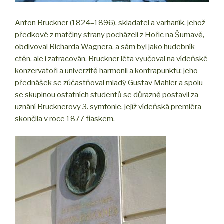
Anton Bruckner (1824–1896), skladatel a varhaník, jehož
předkové z matčiny strany pocházeli z Hořic na Šumavě,
obdivoval Richarda Wagnera, a sám byl jako hudebník
ctěn, ale i zatracován. Bruckner léta vyučoval na vídeňské
konzervatoři a univerzitě harmonii a kontrapunktu; jeho
přednášek se zúčastňoval mladý Gustav Mahler a spolu
se skupinou ostatních studentů se důrazně postavil za
uznání Brucknerovy 3. symfonie, jejíž vídeňská premiéra
skončila v roce 1877 fiaskem.