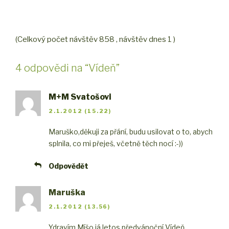
(Celkový počet návštěv 858 , návštěv dnes 1 )
4 odpovědi na “Vídeň”
M+M Svatošovi
2.1.2012 (15.22)
Maruško,
děkuji za přání, budu usilovat o to, abych
splnila, co mi přeješ, včetně těch nocí :-))
Odpovědět
Maruška
2.1.2012 (13.56)
Ydravím,Míšo,já letos předvánoční Vídeň