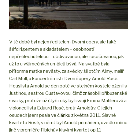
V té době byl nejen ředitelem Dvorní opery, ale také
šéfdirigentem a skladatelem – osobností
nepřehlédnutelnou – obdivovanou, ale i osočovanou, jak
už to u výjimečných umělců bývá. Na svatbě byla
přítomna matka nevěsty, za svědky šli otčím Almy, malíř
Carl Moll, a koncertní mistr Dvorní opery Arnold Rosé.
Houslista Arnold se den poté ve stejném kostele oženil s
Justinou, sestrou Gustavovou, čímž znásobili příbuzenské
svazky, protože už čtyři roky byli svoji Emma Mahlerová a
violoncellista Eduard Rosé, bratr Arnoldův. O jejich
osudech jsem psala
ve článku z května 2011
. Slavné
kvarteto Rosé, v němž byl Arnold primáriem, uvedlo mimo
jiné v premiéře Fibichův klavírní kvartet op.11