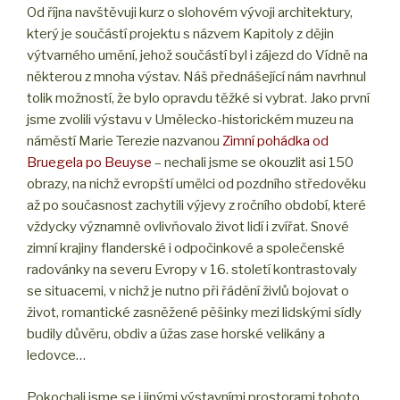
Od října navštěvuji kurz o slohovém vývoji architektury,
který je součástí projektu s názvem Kapitoly z dějin
výtvarného umění, jehož součástí byl i zájezd do Vídně na
některou z mnoha výstav. Náš přednášející nám navrhnul
tolik možností, že bylo opravdu těžké si vybrat. Jako první
jsme zvolili výstavu v Umělecko-historickém muzeu na
náměstí Marie Terezie nazvanou
Zimní pohádka od
Bruegela po Beuyse
– nechali jsme se okouzlit asi 150
obrazy, na nichž evropští umělci od pozdního středověku
až po současnost zachytili výjevy z ročního období, které
vždycky významně ovlivňovalo život lidí i zvířat. Snové
zimní krajiny flanderské i odpočinkové a společenské
radovánky na severu Evropy v 16. století kontrastovaly
se situacemi, v nichž je nutno při řádění živlů bojovat o
život, romantické zasněžené pěšinky mezi lidskými sídly
budily důvěru, obdiv a úžas zase horské velikány a
ledovce…
Pokochali jsme se i jinými výstavními prostorami tohoto