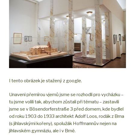
I tento obrázek je stažený z google.
Unaveni přemírou vjemů jsme se rozhodli pro vycházku –
tu jsme volili tak, abychom zůstali při tématu – zastavili
jsme se v Bösendorferstraße 3 před domem, kde bydlel
od roku 1903 do 1933 architekt Adolf Loos, rodák z Brna
(s jihlavskými kořeny), spolužák Hoffmannův nejen na
jihlavském gymnáziu, ale i v Brně.