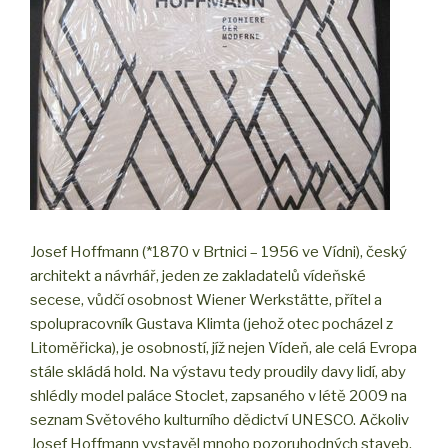
Josef Hoffmann (*1870 v Brtnici – 1956 ve Vídni), český
architekt a návrhář, jeden ze zakladatelů vídeňské
secese, vůdčí osobnost Wiener Werkstätte, přítel a
spolupracovník Gustava Klimta (jehož otec pocházel z
Litoměřicka), je osobností, jíž nejen Vídeň, ale celá Evropa
stále skládá hold. Na výstavu tedy proudily davy lidí, aby
shlédly model paláce Stoclet, zapsaného v létě 2009 na
seznam Světového kulturního dědictví UNESCO. Ačkoliv
Josef Hoffmann vystavěl mnoho pozoruhodných staveb,