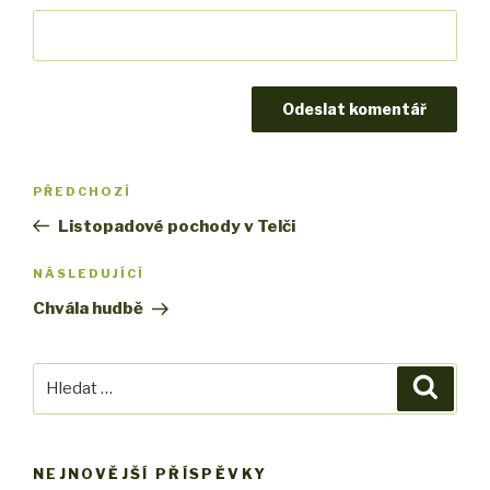
Navigace
PŘEDCHOZÍ
Předchozí
pro
příspěvek
Listopadové pochody v Telči
příspěvek
NÁSLEDUJÍCÍ
Následující
příspěvek
Chvála hudbě
Hledat:
Hledán
NEJNOVĚJŠÍ PŘÍSPĚVKY