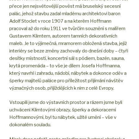
přece jen nejsvětovější pověst má bruselský secesní
palác, jehož stavbu zadal mladému architektovi baron
Adolf Stoclet v roce 1907 a na kterém Hoffmann
pracoval až do roku 1911 ve tvůrčím souznění s malířem
Gustavem Klimtem, autorem tamních dekorativních
maleb. Je to výjimečná, mramorem obložená stavba, jejíž
interiéry se beze změny zachovaly do dnešní doby – čtyři
desítky místností, koncertní sál s pódiem, bazén, sauna,
krytá promenáda – to vše je dílem Josefa Hoffmanna,
který navrhl i zahradu, nádobí, nábytek a dokonce oděv a
šperky majitelů paláce pro příležitost přijímání návštěv
význačných osob, přijíždějících k nim z celé Evropy.
Vstoupili jsme do výstavních prostor a rázem jsme byli
uchváceni Klimtovými obrazy, šperky a dekoracemi
Hoffmannovými, byl tu nábytek, užité umění – vše v
dokonalém souladu.