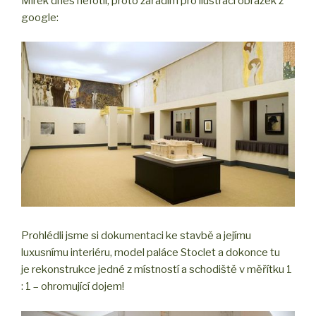
Mirek dnes nefotil, proto zařadím pro ilustraci obrázek z
google:
Prohlédli jsme si dokumentaci ke stavbě a jejímu
luxusnímu interiéru, model paláce Stoclet a dokonce tu
je rekonstrukce jedné z místností a schodiště v měřítku 1
: 1 – ohromující dojem!