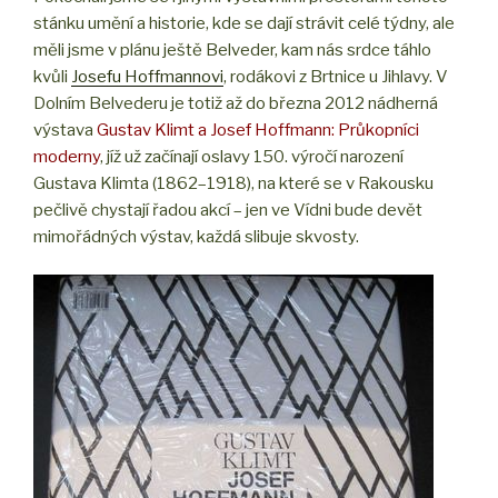
stánku umění a historie, kde se dají strávit celé týdny, ale
měli jsme v plánu ještě Belveder, kam nás srdce táhlo
kvůli
Josefu Hoffmannovi
, rodákovi z Brtnice u Jihlavy. V
Dolním Belvederu je totiž až do března 2012 nádherná
výstava
Gustav Klimt a Josef Hoffmann: Průkopníci
moderny
, jíž už začínají oslavy 150. výročí narození
Gustava Klimta (1862–1918), na které se v Rakousku
pečlivě chystají řadou akcí – jen ve Vídni bude devět
mimořádných výstav, každá slibuje skvosty.