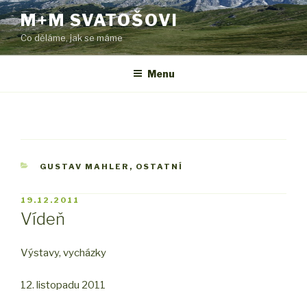
Přejít
M+M SVATOŠOVI
k
Co děláme, jak se máme
obsahu
webu
Menu
RUBRIKY
GUSTAV MAHLER
,
OSTATNÍ
PUBLIKOVÁNO
19.12.2011
Vídeň
Výstavy, vycházky
12. listopadu 2011