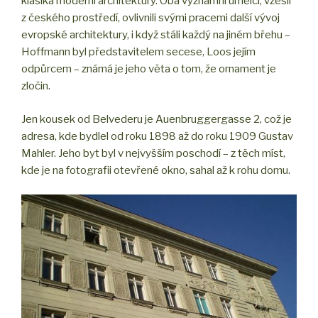
klasika moderní architektury. Oba významní umělci, vzešlí
z českého prostředí, ovlivnili svými pracemi další vývoj
evropské architektury, i když stáli každý na jiném břehu –
Hoffmann byl představitelem secese, Loos jejím
odpůrcem – známá je jeho věta o tom, že ornament je
zločin.
Jen kousek od Belvederu je Auenbruggergasse 2, což je
adresa, kde bydlel od roku 1898 až do roku 1909 Gustav
Mahler. Jeho byt byl v nejvyšším poschodí – z těch míst,
kde je na fotografii otevřené okno, sahal až k rohu domu.