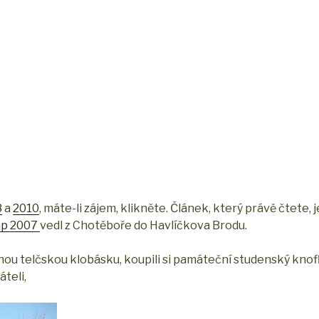
8
a
2010
, máte-li zájem, klikněte. Článek, který právě čtete, j
ap 2007
vedl z Chotěboře do Havlíčkova Brodu.
u telčskou klobásku, koupili si památeční studenský knoflík
áteli,