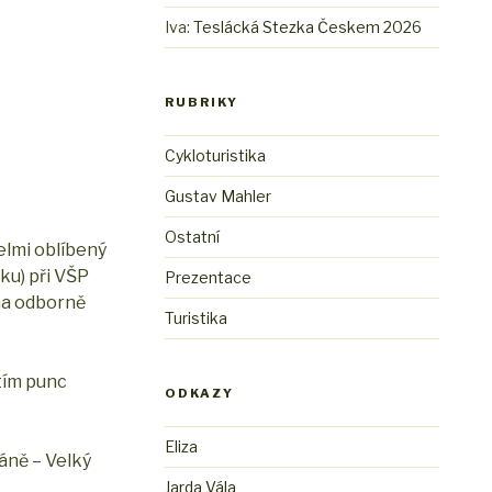
Iva
:
Teslácká Stezka Českem 2026
RUBRIKY
Cykloturistika
Gustav Mahler
Ostatní
elmi oblíbený
ku) při VŠP
Prezentace
oma odborně
Turistika
tím punc
ODKAZY
Eliza
áně – Velký
Jarda Vála