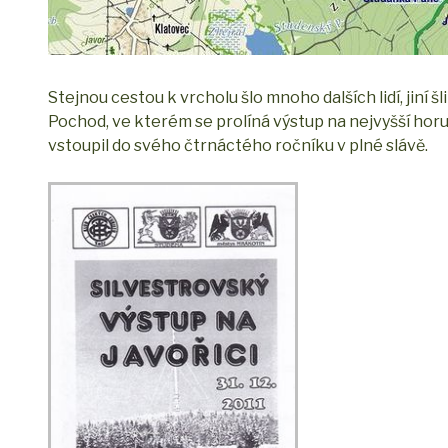
Stejnou cestou k vrcholu šlo mnoho dalších lidí, jiní š
Pochod, ve kterém se prolíná výstup na nejvyšší horu
vstoupil do svého čtrnáctého ročníku v plné slávě.