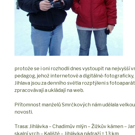
protože se i oni rozhodli dnes vystoupit na nejvyšš
pedagog, jehož internetově a digitálně-fotograficky, j
Jihlava jsou za denního světla rozptýleni s fotoapará
zpracovávají a ukládají na web.
Přítomnost manželů Smrčkových nám udělala velkou ra
novosti.
Trasa: Jihlávka – Chadimův mlýn – Žižkův kámen – Ja
skalní vrch – Kaliště – Jihlávka nádraží = 13 km