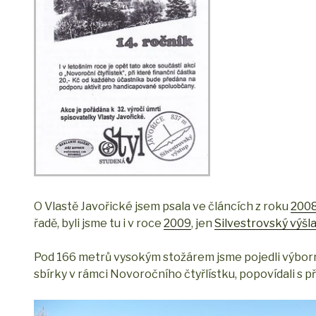
O Vlastě Javořické jsem psala ve článcích z roku
200
řadě, byli jsme tu i v roce
2009
, jen
Silvestrovský výšl
Pod 166 metrů vysokým stožárem jsme pojedli výborno
sbírky v rámci Novoročního čtyřlístku, popovídali s př