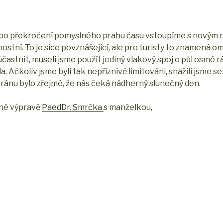
u a po překročení pomyslného prahu času vstoupíme s novým
ostní. To je sice povznášející, ale pro turisty to znamená o
účastnit, museli jsme použít jediný vlakový spoj o půl osmé r
. Ačkoliv jsme byli tak nepříznivě limitováni, snažili jsme se 
ránu bylo zřejmé, že nás čeká nádherný slunečný den.
enné výpravě
PaedDr. Smrčka
s manželkou,