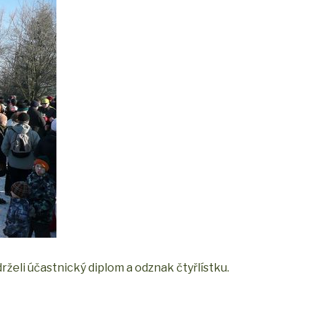
rželi účastnický diplom a odznak čtyřlístku.