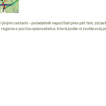
li i jinými cestami – pořadatelé napočítali přes pět tisíc zúča
 regionu s poctou spisovatelce, která podle ní zvolila svůj