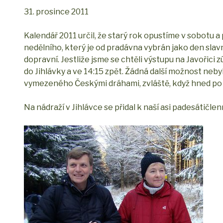
31. prosince 2011
Kalendář 2011 určil, že starý rok opustíme v sobot
nedělního, který je od pradávna vybrán jako den slavn
dopravní. Jestliže jsme se chtěli výstupu na Javořici z
do Jihlávky a ve 14:15 zpět. Žádná další možnost nebyla
vymezeného Českými dráhami, zvláště, když hned po 
Na nádraží v Jihlávce se přidal k naší asi padesátičl