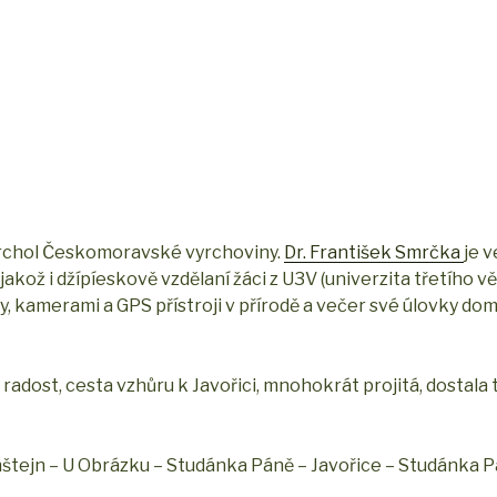
í vrchol Českomoravské vyrchoviny.
Dr. František Smrčka
je v
akož i džípíeskově vzdělaní žáci z U3V (univerzita třetího vě
ty, kamerami a GPS přístroji v přírodě a večer své úlovky d
dost, cesta vzhůru k Javořici, mnohokrát projitá, dostala 
nštejn – U Obrázku – Studánka Páně – Javořice – Studánka P