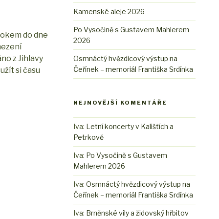
Kamenské aleje 2026
Po Vysočině s Gustavem Mahlerem
 rokem do dne
2026
mezení
áno z Jihlavy
Osmnáctý hvězdicový výstup na
Čeřínek – memoriál Františka Srdínka
užít si času
NEJNOVĚJŠÍ KOMENTÁŘE
Iva
:
Letní koncerty v Kalištích a
Petrkově
Iva
:
Po Vysočině s Gustavem
Mahlerem 2026
Iva
:
Osmnáctý hvězdicový výstup na
Čeřínek – memoriál Františka Srdínka
Iva
:
Brněnské vily a židovský hřbitov