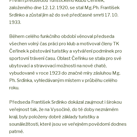
Prvním předsedou Turistického klubu Čeřínek,
založeného dne 12. 12. 1920, se stal Mg.Ph. František
Srdínko a zůstal jím až do své předčasné smrti 17. 10.
1933.
Během celého funkčního období věnoval předseda
všechen volný čas práci pro klub a motivoval členy TK
Čeřínek k pěstování turistiky a vytváření podmínek pro
sportovní trávení času. Oblast Čeřínku se stala pro své
ubytovací a stravovací možnosti na nové chatě,
vybudované v roce 1923 do značné míry zásluhou Mg.
Ph. Srdínka, vyhledávaným místem v průběhu celého
roku.
Předseda František Srdínko dokázal zaujmout i širokou
veřejnost tak, že na Vysočině, do té doby neznámém
kraji, byly položeny dobré základy turistiky a
sounáležitosti, které jsou ve veřejném povědomí dodnes
patrné.