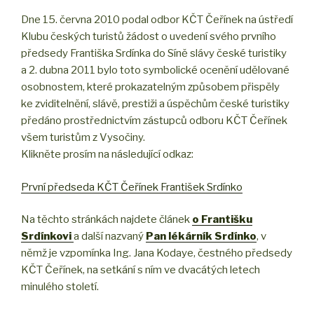
Dne 15. června 2010 podal odbor KČT Čeřínek na ústředí
Klubu českých turistů žádost o uvedení svého prvního
předsedy Františka Srdínka do Síně slávy české turistiky
a 2. dubna 2011 bylo toto symbolické ocenění udělované
osobnostem, které prokazatelným způsobem přispěly
ke zviditelnění, slávě, prestiži a úspěchům české turistiky
předáno prostřednictvím zástupců odboru KČT Čeřínek
všem turistům z Vysočiny.
Klikněte prosím na následující odkaz:
První předseda KČT Čeřínek František Srdínko
Na těchto stránkách najdete článek
o Františku
Srdínkovi
a další nazvaný
Pan lékárník Srdínko
, v
němž je vzpomínka Ing. Jana Kodaye, čestného předsedy
KČT Čeřínek, na setkání s ním ve dvacátých letech
minulého století.