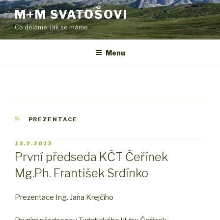
Přejít
M+M SVATOŠOVI
k
Co děláme, jak se máme
obsahu
webu
Menu
RUBRIKY
PREZENTACE
PUBLIKOVÁNO
13.2.2013
První předseda KČT Čeřínek
Mg.Ph. František Srdínko
Prezentace Ing. Jana Krejčího