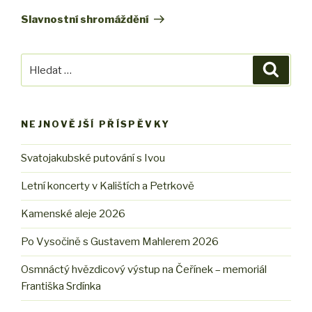
příspěvek
Slavnostní shromáždění
Hledat:
Hledán
NEJNOVĚJŠÍ PŘÍSPĚVKY
Svatojakubské putování s Ivou
Letní koncerty v Kalištích a Petrkově
Kamenské aleje 2026
Po Vysočině s Gustavem Mahlerem 2026
Osmnáctý hvězdicový výstup na Čeřínek – memoriál
Františka Srdínka