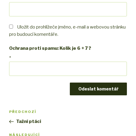
Uložit do prohlížeče jméno, e-mail a webovou stránku
pro budoucí komentáře.
Ochrana proti spamu: Kolik je 6 + 7 ?
*
Navigace
PŘEDCHOZÍ
Předchozí
pro
příspěvek
Tažní ptáci
příspěvek
NÁSLEDUJÍCÍ
Následující