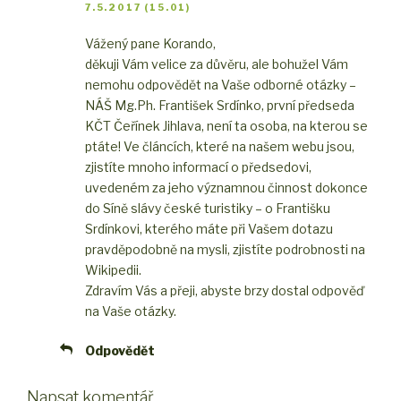
7.5.2017 (15.01)
Vážený pane Korando,
děkuji Vám velice za důvěru, ale bohužel Vám
nemohu odpovědět na Vaše odborné otázky –
NÁŠ Mg.Ph. František Srdínko, první předseda
KČT Čeřínek Jihlava, není ta osoba, na kterou se
ptáte! Ve článcích, které na našem webu jsou,
zjistíte mnoho informací o předsedovi,
uvedeném za jeho významnou činnost dokonce
do Síně slávy české turistiky – o Františku
Srdínkovi, kterého máte při Vašem dotazu
pravděpodobně na mysli, zjistíte podrobnosti na
Wikipedii.
Zdravím Vás a přeji, abyste brzy dostal odpověď
na Vaše otázky.
Odpovědět
Napsat komentář