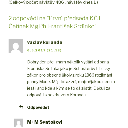
(Celkový počet návštěv 486 , návštěv dnes 1 )
2 odpovědi na “První předseda KČT
Čeřínek Mg.Ph. František Srdínko”
vaclav koranda
6.5.2017 (21.58)
Dobry den přeji mam několik vydáni od pana
Františka Srdínka jako je Schusterův biblicky
zákon pro obecné školy z roku 1866 rozjímání
panny Marie. Můj dotaz zní, mají nějakou cenu a
jestli ano kde a kým se to dá zjistit. Děkuji za
odpověd s pozdravem Koranda
Odpovědět
M+M Svatošovi