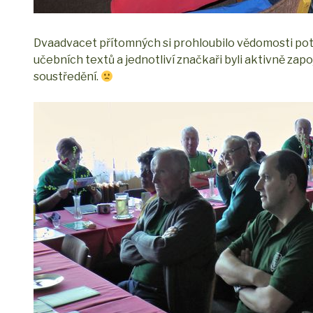
Dvaadvacet přítomných si prohloubilo vědomosti potře
učebních textů a jednotliví značkaři byli aktivně zap
soustředění.