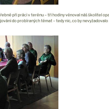
bné při práci v terénu – tři hodiny věnoval náš školitel o
ojováni do probíraných témat – tedy nic, co by nevyžadovalo