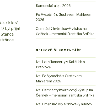
Kamenské aleje 2026
Po Vysočině s Gustavem Mahlerem
2026
tiku
, která
ž byl přijat
Osmnáctý hvězdicový výstup na
Čeřínek – memoriál Františka Srdínka
. Standa
 stránce
NEJNOVĚJŠÍ KOMENTÁŘE
Iva
:
Letní koncerty v Kalištích a
Petrkově
Iva
:
Po Vysočině s Gustavem
Mahlerem 2026
Iva
:
Osmnáctý hvězdicový výstup na
Čeřínek – memoriál Františka Srdínka
Iva
:
Brněnské vily a židovský hřbitov