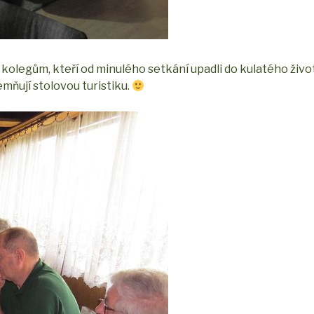
 kolegům, kteří od minulého setkání upadli do kulatého živo
emňují stolovou turistiku.