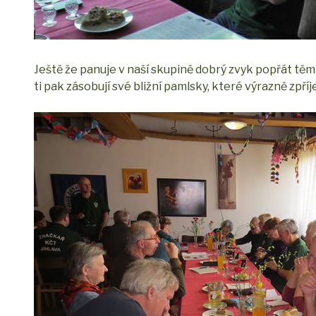
Ještě že panuje v naší skupině dobrý zvyk popřát těm
ti pak zásobují své bližní pamlsky, které výrazně zpříj