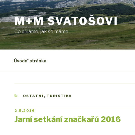
Přejít
k
M+M SVATOŠOVI
obsahu
webu
Co děláme, jak se máme
Úvodní stránka
RUBRIKY
OSTATNÍ
,
TURISTIKA
PUBLIKOVÁNO
2.5.2016
Jarní setkání značkařů 2016