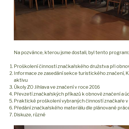
Na pozvánce, kterou jsme dostali, byl tento program:
Proškolení činnosti značkařského družstva při obno
Informace ze zasedání sekce turistického značení, K
aktivu
Úkoly ZO Jihlava ve značení v roce 2016
Převzetí značkařských příkazů k obnově značení a ú
Praktické proškolení vybraných činností značkaře v
Předání značkařského materiálu dle plánované prác
Diskuze, různé