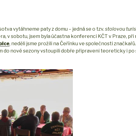
h sotva vytáhneme paty z domu – jedná se o tzv.
stolovou turis
ra, v sobotu, jsem byla účastna konferenci KČT v Praze, při ní
olce
, neděli jsme prožili na Čeřínku ve společnosti značkařů
om do nové sezony vstoupili dobře připraveni teoreticky i po