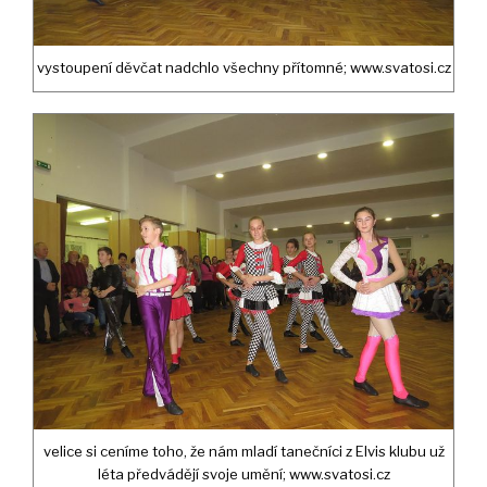
vystoupení děvčat nadchlo všechny přítomné; www.svatosi.cz
velice si ceníme toho, že nám mladí tanečníci z Elvis klubu už
léta předvádějí svoje umění; www.svatosi.cz