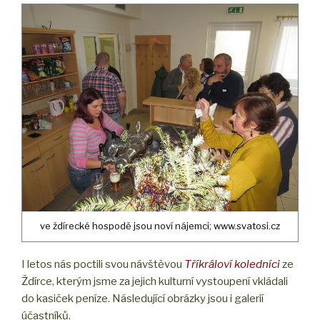
ve ždírecké hospodě jsou noví nájemci; www.svatosi.cz
I letos nás poctili svou návštěvou
Tříkráloví koledníci
ze
Ždírce, kterým jsme za jejich kulturní vystoupení vkládali
do kasiček peníze. Následující obrázky jsou i galerií
účastníků.