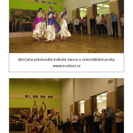
děvčata předvedla indické tance s orientálními prvky;
www.svatosi.cz