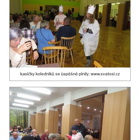
kasičky koledníků se úspěšně plnily; www.svatosi.cz