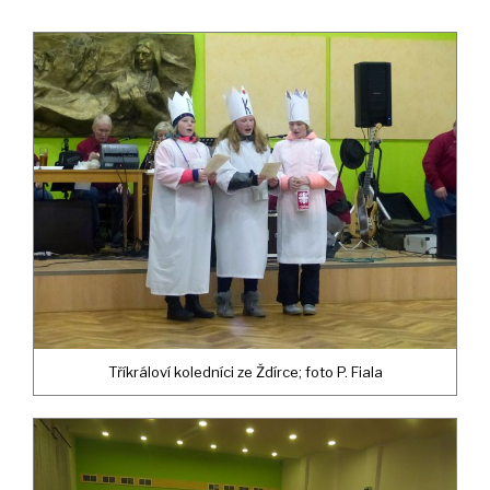
Tříkráloví koledníci ze Ždírce; foto P. Fiala