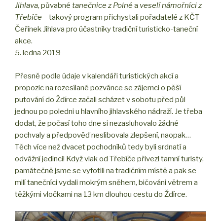
Jihlava
, půvabné
tanečnice z Polné
a
veselí námořníci z
Třebíče
– takový program přichystali pořadatelé z KČT
Čeřínek Jihlava pro účastníky tradiční turisticko-taneční
akce.
5. ledna 2019
Přesně podle údaje v kalendáři turistických akcí a
propozic na rozesílané pozvánce se zájemci o pěší
putování do Ždírce začali scházet v sobotu před půl
jednou po poledni u hlavního jihlavského nádraží. Je třeba
dodat, že počasí toho dne si nezasluhovalo žádné
pochvaly a předpověď neslibovala zlepšení, naopak…
Těch více než dvacet pochodníků tedy byli srdnatí a
odvážní jedinci! Když vlak od Třebíče přivezl tamní turisty,
památečně jsme se vyfotili na tradičním místě a pak se
milí tanečníci vydali mokrým sněhem, bičováni větrem a
těžkými vločkami na 13 km dlouhou cestu do Ždírce.