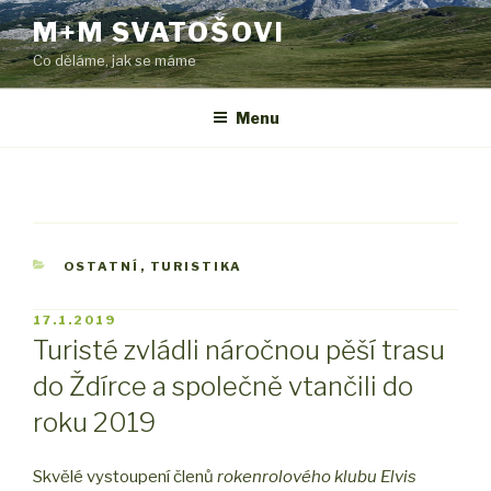
Přejít
M+M SVATOŠOVI
k
Co děláme, jak se máme
obsahu
webu
Menu
RUBRIKY
OSTATNÍ
,
TURISTIKA
PUBLIKOVÁNO
17.1.2019
Turisté zvládli náročnou pěší trasu
do Ždírce a společně vtančili do
roku 2019
Skvělé vystoupení členů
rokenrolového klubu Elvis