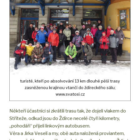
turisté, kteří po absolvování 13 km dlouhé pěší trasy
zasněženou krajinou vtančí do ždíreckého sálu;
www.svatosi.cz
Někteří účastníci si zkrátili trasu tak, že dojeli vlakem do
Stříteže, odkud jsou do Ždírce necelé čtyři kilometry,
„pohodáři“ přijeli linkovým autobusem.
Věra a Jirka Veselí a my, obě auta naložená proviantem,