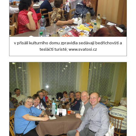
v přísálí kulturního domu zpravidla sedávají bedřichovští a
tesláčtí turisté; www.svatosi.cz