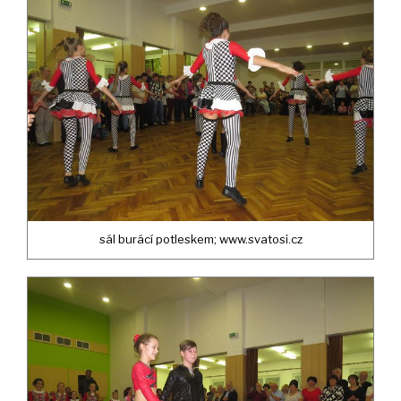
sál burácí potleskem; www.svatosi.cz