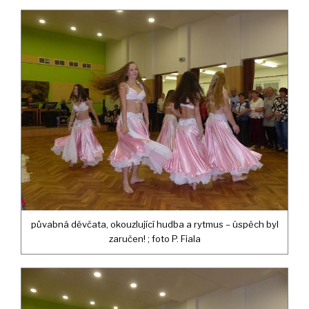
půvabná děvčata, okouzlující hudba a rytmus – úspěch byl
zaručen! ; foto P. Fiala