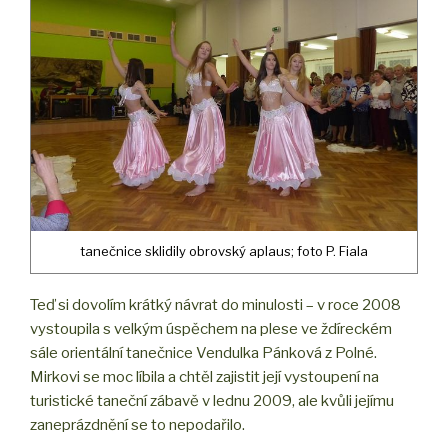
tanečnice sklidily obrovský aplaus; foto P. Fiala
Teď si dovolím krátký návrat do minulosti – v roce 2008
vystoupila s velkým úspěchem na plese ve ždíreckém
sále orientální tanečnice Vendulka Pánková z Polné.
Mirkovi se moc líbila a chtěl zajistit její vystoupení na
turistické taneční zábavě v lednu 2009, ale kvůli jejímu
zaneprázdnění se to nepodařilo.