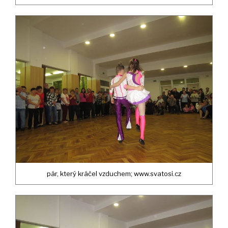
pár, který kráčel vzduchem; www.svatosi.cz