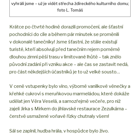
vyhráli jsme – už je vidět střecha ždíreckého kulturního domu;
foto L. Tomáš
Krátce po čtvrté hodině dorazili promočení, ale šťastní
pochodníci do cíle a během pár minutek se proměnili
v dokonalé tanečníky! Jsme šťastní, že stále existují
turisté, kteří absolvují před tanečním rejem poměrně
dlouhou zimní pěší trasu v limitované lhůtě – tak znělo
původní zadání při vzniku akce – ale čas se zastavit nedá,
pro část někdejších účastníků je to už velké sousto…
V ceně vstupenky bylo víno, výborné vanilkové věnečky a
křehké cukroví s meruňkovou marmeládou, které dokáže
udělat jen Věra Veselá, a samozřejmě večeře, pro niž
zajeli Jirka s Mirkem do jihlavské restaurace Zezulkárna –
čerstvě usmažené voňavé řízky chutnaly všem!
Sál se zaplnil, hudba hrála, v hospůdce bylo živo.