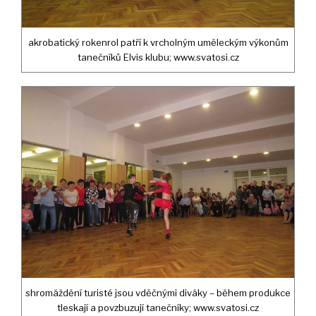
akrobatický rokenrol patří k vrcholným uměleckým výkonům
tanečníků Elvis klubu; www.svatosi.cz
shromáždění turisté jsou vděčnými diváky – během produkce
tleskají a povzbuzují tanečníky; www.svatosi.cz