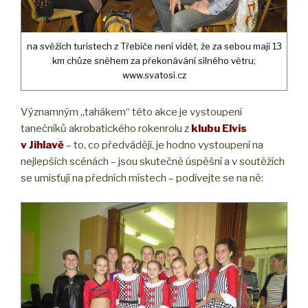
na svěžích turistech z Třebíče není vidět, že za sebou mají 13
km chůze sněhem za překonávání silného větru;
www.svatosi.cz
Významným „tahákem“ této akce je vystoupení
tanečníků akrobatického rokenrolu z
klubu Elvis
v Jihlavě
– to, co předvádějí, je hodno vystoupení na
nejlepších scénách – jsou skutečně úspěšní a v soutěžích
se umisťují na předních místech – podívejte se na ně: