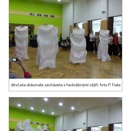
děvčata dokonale zacházela s hedvábnými vějíři; foto P. Fiala