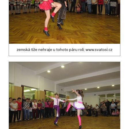
zemská tíže nehraje u tohoto páru roli; www.svatosi.cz