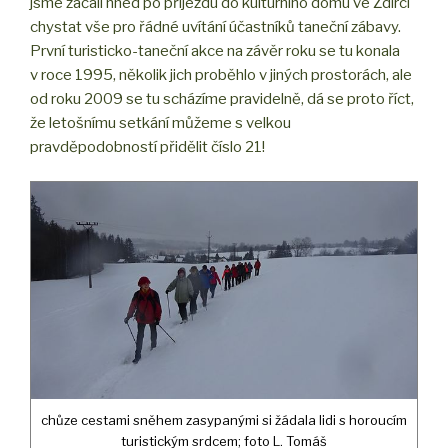
jsme začali hned po příjezdu do kulturního domu ve Ždírci
chystat vše pro řádné uvítání účastníků taneční zábavy.
První turisticko-taneční akce na závěr roku se tu konala
v roce 1995, několik jich proběhlo v jiných prostorách, ale
od roku 2009 se tu scházíme pravidelně, dá se proto říct,
že letošnímu setkání můžeme s velkou
pravděpodobností přidělit číslo 21!
chůze cestami sněhem zasypanými si žádala lidi s horoucím
turistickým srdcem; foto L. Tomáš