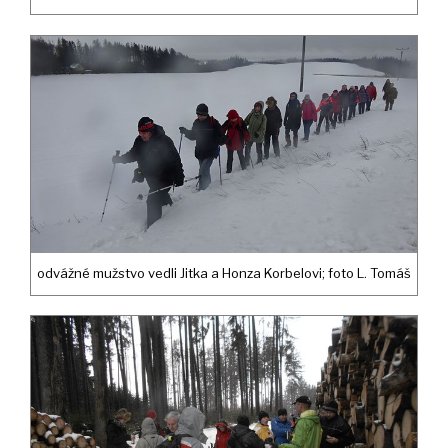
odvážné mužstvo vedli Jitka a Honza Korbelovi; foto L. Tomáš