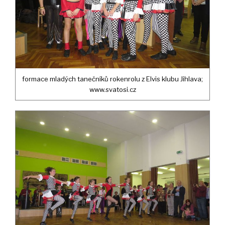
formace mladých tanečníků rokenrolu z Elvis klubu Jihlava;
www.svatosi.cz