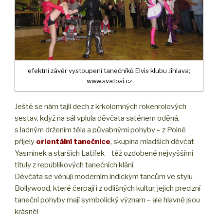
efektní závěr vystoupení tanečníků Elvis klubu Jihlava;
www.svatosi.cz
Ještě se nám tajil dech z krkolomných rokenrolových
sestav, když na sál vplula děvčata saténem oděná,
s ladným držením těla a půvabnými pohyby – z Polné
přijely
orientální tanečnice
, skupina mladších děvčat
Yasminek a starších Latifek – též ozdobené nejvyššími
tituly z republikových tanečních klání.
Děvčata se věnují moderním indickým tancům ve stylu
Bollywood, které čerpají i z odlišných kultur, jejich precizní
taneční pohyby mají symbolický význam – ale hlavně jsou
krásné!