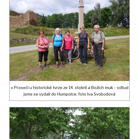
v Proseči u historické tvrze ze 14. století a Božích muk – odtud
jsme se vydali do Humpolce; foto Iva Svobodová