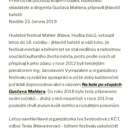
První ročník pochodu krajem rodáka, hudebního
skladatele a dirigenta Gustava Mahlera, připravili jihlavští
turisté.
Neděle 23. června 2019
Hudební festival Mahler Jihlava, Hudba tisíců, vstoupil
letos do 18. ročníku – jihlavští turisté si váží toho, že
festival existuje a během let se stal nedílnou a radostnou
součástí kulturního života města, proto podle svých sil
přispívají k jeho zdaru: v roce 2012 byli tehdejším
primátorem Ing. Jaroslavem Vymazalem a organizátory
festivalu vyzváni ke spolupráci a od té doby každoročně
pořádali doprovodnou akci s názvem
Na kole po stopách
Gustava Mahlera
. Do roku 2018 bylo tedy připraveno
sedm ročníků – druhý z nich musel být v roce 2013 na
poslední chvíli zrušen kvůli vichřici a rozsáhlým polomům.
Letos navrhla hlavní organizátorka Iva Svobodová z KČT,
odbor Tesla Jihlava inovaci – během festivalu uskutečnit