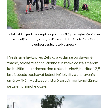
v želivském parku – skupinka pochodníků před vykročením na
trasu delší varianty cesty, v dálce odcházejí turisté na 13 km
dlouhou cestu; foto F. Janeček
Přešli jsme lávku přes Želivku a vydali se po důvěrně
známé, zeleně značené, členité turistické cestě směrem
ke Kalištím – k rodnému domu skladatelově je odtud 12,5
km. Nebudu popisovat jednotlivé lokality a zastavení u
směrovníků – v odkazech, které zařadím na konci článku,
se zájemci mnohé dozví.