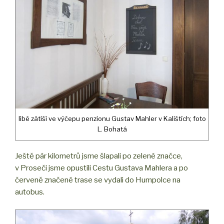
libé zátiší ve výčepu penzionu Gustav Mahler v Kalištích; foto
L. Bohatá
Ještě pár kilometrů jsme šlapali po zelené značce,
v Proseči jsme opustili Cestu Gustava Mahlera a po
červeně značené trase se vydali do Humpolce na
autobus.