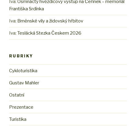
Iva
:
Osmnáctý hvězdicový výstup na Čeřínek – memoriál
Františka Srdínka
Iva
:
Brněnské vily a židovský hřbitov
Iva
:
Teslácká Stezka Českem 2026
RUBRIKY
Cykloturistika
Gustav Mahler
Ostatní
Prezentace
Turistika