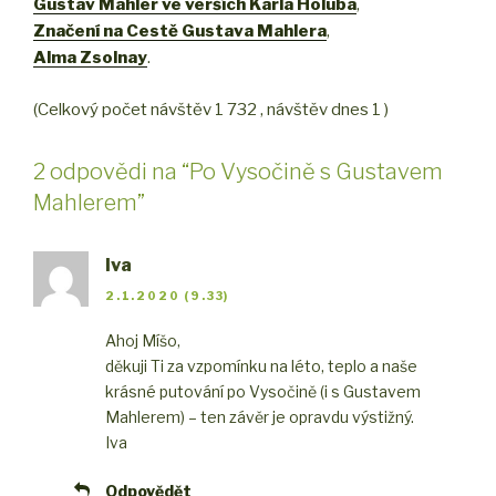
Gustav Mahler ve verších Karla Holuba
,
Značení na Cestě Gustava Mahlera
,
Alma Zsolnay
.
(Celkový počet návštěv 1 732 , návštěv dnes 1 )
2 odpovědi na “Po Vysočině s Gustavem
Mahlerem”
Iva
2.1.2020 (9.33)
Ahoj Míšo,
děkuji Ti za vzpomínku na léto, teplo a naše
krásné putování po Vysočině (i s Gustavem
Mahlerem) – ten závěr je opravdu výstižný.
Iva
Odpovědět