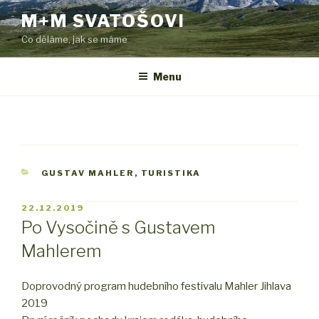
Přejít
M+M SVATOŠOVI
k
Co děláme, jak se máme
obsahu
webu
Menu
RUBRIKY
GUSTAV MAHLER
,
TURISTIKA
PUBLIKOVÁNO
22.12.2019
Po Vysočině s Gustavem
Mahlerem
Doprovodný program hudebního festivalu Mahler Jihlava
2019