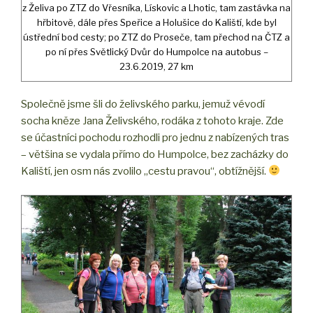
z Želiva po ZTZ do Vřesníka, Lískovic a Lhotic, tam zastávka na
hřbitově, dále přes Speřice a Holušice do Kaliští, kde byl
ústřední bod cesty; po ZTZ do Proseče, tam přechod na ČTZ a
po ní přes Světlický Dvůr do Humpolce na autobus –
23.6.2019, 27 km
Společně jsme šli do želivského parku, jemuž vévodí
socha kněze Jana Želivského, rodáka z tohoto kraje. Zde
se účastníci pochodu rozhodli pro jednu z nabízených tras
– většina se vydala přímo do Humpolce, bez zacházky do
Kaliští, jen osm nás zvolilo „cestu pravou“, obtížnější.