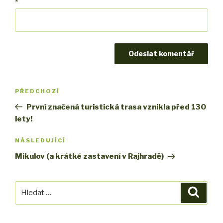
*
Navigace
PŘEDCHOZÍ
Předchozí
pro
příspěvek
První značená turistická trasa vznikla před 130
příspěvek
lety!
NÁSLEDUJÍCÍ
Následující
příspěvek
Mikulov (a krátké zastavení v Rajhradě)
Hledat:
Hledán