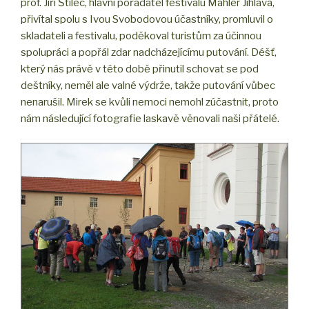
prof. Jiří Štilec, hlavní pořadatel festivalu Mahler Jihlava,
přivítal spolu s Ivou Svobodovou účastníky, promluvil o
skladateli a festivalu, poděkoval turistům za účinnou
spolupráci a popřál zdar nadcházejícímu putování. Déšť,
který nás právě v této době přinutil schovat se pod
deštníky, neměl ale valné výdrže, takže putování vůbec
nenarušil. Mirek se kvůli nemoci nemohl zúčastnit, proto
nám následující fotografie laskavě věnovali naši přátelé.