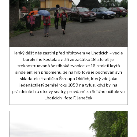
lehký déšť nás zastihl před hřbitovem ve Lhoticích – vedle
barokního kostela sv. Jiří ze začátku 18. století je
zrekonstruovaná šestiboká zvonice ze 16. století krytá
šindelem; jen připomenu, že na hřbitově je pochován syn
skladatele Františka Škroupa Oldřich, který zde jako
jedenáctiletý zemřel roku 1859 na tyfus, když byl na
prázdninách u otcovy sestry, provdané za řídícího učitele ve
Lhoticích ; foto F. Janeček