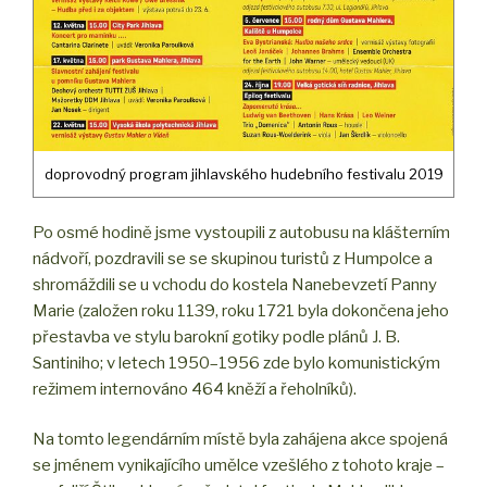
doprovodný program jihlavského hudebního festivalu 2019
Po osmé hodině jsme vystoupili z autobusu na klášterním
nádvoří, pozdravili se se skupinou turistů z Humpolce a
shromáždili se u vchodu do kostela Nanebevzetí Panny
Marie (založen roku 1139, roku 1721 byla dokončena jeho
přestavba ve stylu barokní gotiky podle plánů J. B.
Santiniho; v letech 1950–1956 zde bylo komunistickým
režimem internováno 464 kněží a řeholníků).
Na tomto legendárním místě byla zahájena akce spojená
se jménem vynikajícího umělce vzešlého z tohoto kraje –