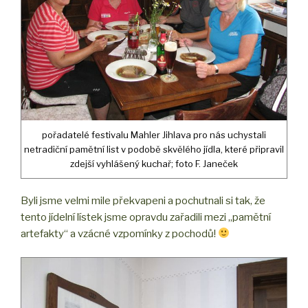
pořadatelé festivalu Mahler Jihlava pro nás uchystali
netradiční pamětní list v podobě skvělého jídla, které připravil
zdejší vyhlášený kuchař; foto F. Janeček
Byli jsme velmi mile překvapeni a pochutnali si tak, že
tento jídelní lístek jsme opravdu zařadili mezi „pamětní
artefakty“ a vzácné vzpomínky z pochodů!