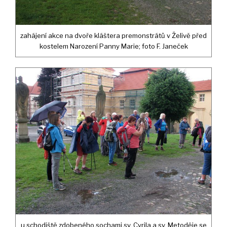
zahájení akce na dvoře kláštera premonstrátů v Želivě před
kostelem Narození Panny Marie; foto F. Janeček
u schodiště zdobeného sochami sv. Cyrila a sv. Metoděje se