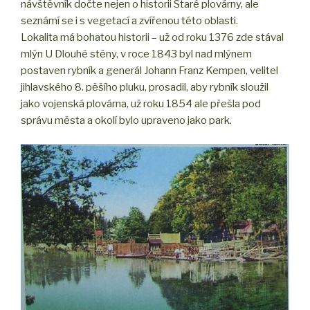
návštěvník dočte nejen o historii Staré plovárny, ale
seznámí se i s vegetací a zvířenou této oblasti.
Lokalita má bohatou historii – už od roku 1376 zde stával
mlýn U Dlouhé stěny, v roce 1843 byl nad mlýnem
postaven rybník a generál Johann Franz Kempen, velitel
jihlavského 8. pěšího pluku, prosadil, aby rybník sloužil
jako vojenská plovárna, už roku 1854 ale přešla pod
správu města a okolí bylo upraveno jako park.