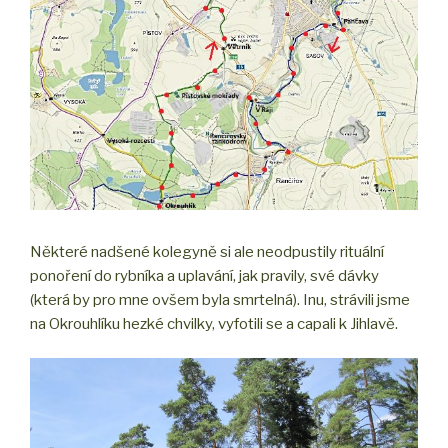
Některé nadšené kolegyně si ale neodpustily rituální
ponoření do rybníka a uplavání, jak pravily, své dávky
(která by pro mne ovšem byla smrtelná). Inu, strávili jsme
na Okrouhlíku hezké chvilky, vyfotili se a capali k Jihlavě.