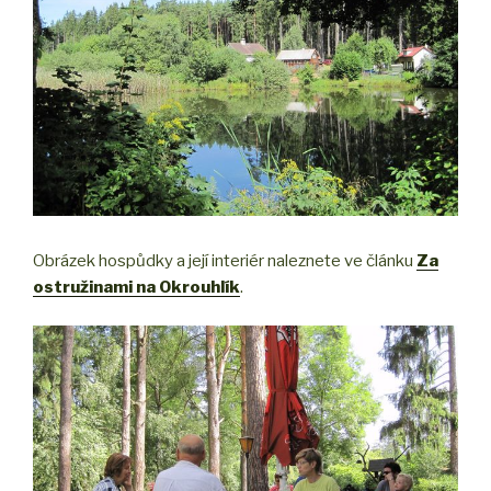
Obrázek hospůdky a její interiér naleznete ve článku
Za
ostružinami na Okrouhlík
.