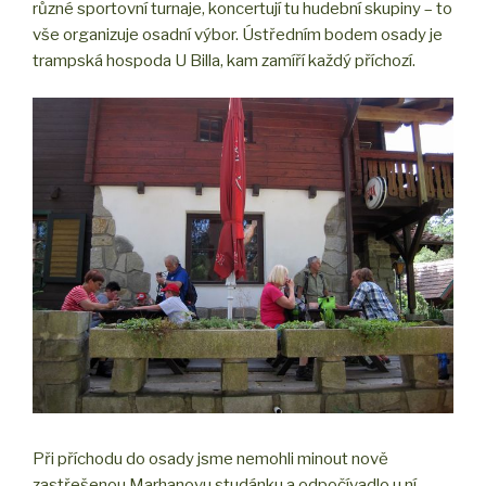
různé sportovní turnaje, koncertují tu hudební skupiny – to
vše organizuje osadní výbor. Ústředním bodem osady je
trampská hospoda U Billa, kam zamíří každý příchozí.
Při příchodu do osady jsme nemohli minout nově
zastřešenou Marhanovu studánku a odpočívadlo u ní.