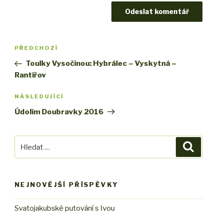
Navigace
PŘEDCHOZÍ
Předchozí
pro
příspěvek
Toulky Vysočinou: Hybrálec – Vyskytná –
příspěvek
Rantířov
NÁSLEDUJÍCÍ
Následující
příspěvek
Údolím Doubravky 2016
Hledat:
Hledán
NEJNOVĚJŠÍ PŘÍSPĚVKY
Svatojakubské putování s Ivou