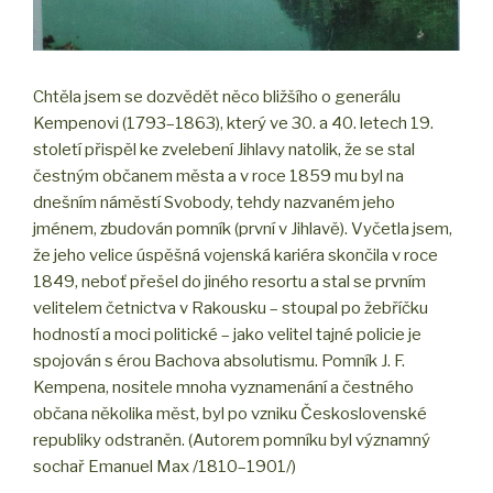
Chtěla jsem se dozvědět něco bližšího o generálu
Kempenovi (1793–1863), který ve 30. a 40. letech 19.
století přispěl ke zvelebení Jihlavy natolik, že se stal
čestným občanem města a v roce 1859 mu byl na
dnešním náměstí Svobody, tehdy nazvaném jeho
jménem, zbudován pomník (první v Jihlavě). Vyčetla jsem,
že jeho velice úspěšná vojenská kariéra skončila v roce
1849, neboť přešel do jiného resortu a stal se prvním
velitelem četnictva v Rakousku – stoupal po žebříčku
hodností a moci politické – jako velitel tajné policie je
spojován s érou Bachova absolutismu. Pomník J. F.
Kempena, nositele mnoha vyznamenání a čestného
občana několika měst, byl po vzniku Československé
republiky odstraněn. (Autorem pomníku byl významný
sochař Emanuel Max /1810–1901/)