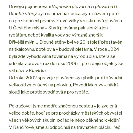
Dřívější pojmenování
Vojenská plovárna
či
plovárna U
Dlouhé stěny
byla nahrazena současným názvem poté,
co po skončení první světové války vznikla nová plovárna
U Českého mlýna – Stará plovárna pak sloužila jen
rybářům, neboť kvalita vody se výrazně zhoršila.
Dřívější mlýn U Dlouhé stěny byl ve 20. století přestavěn
na tkalcovnu, poté byla v budově pletárna. V roce 1924
byla zde vybudována továrna na výrobu pian, která se
udržela v provozu až do roku 2006 – pro zdejší objekty se
vžil název
Klavírka
.
Od roku 2002 spravuje plovárenský rybník, proti původní
velikosti zmenšený na polovinu, Povodí Moravy – nádrž
slouží jako protipovodňová a pro rybáře.
Pokračovali jsme modře značenou cestou – je zvolená
velice dobře, hodí se pro procházky městských obyvatel
všech věkových skupin, pořád je něco pěkného k vidění.
V Rančířově jsme si odpočinuli na travnatém plácku, řeč