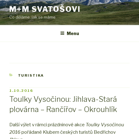
Přejít
M+M SVATOŠOVI
k
Co děláme, jak se máme
obsahu
webu
Menu
RUBRIKY
TURISTIKA
PUBLIKOVÁNO
1.10.2016
Toulky Vysočinou: Jihlava-Stará
plovárna – Rančířov – Okrouhlík
Další výlet v rámci prázdninové akce
Toulky Vysočinou
2016
pořádané Klubem českých turistů Bedřichov