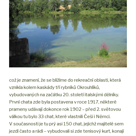
což je znamení, že se blížíme do rekreační oblasti, která
vznikla kolem kaskády tří rybníků Okrouhlíků,
vybudovaných na začátku 20. století italskými dělníky.
První chata zde byla postavena v roce 1917, některé
prameny udávají dokonce rok 1902 – před 2. světovou
válkou tu bylo 33 chat, které vlastnili Češi i Němci.
V současnosti je tu prý asi 150 chat, jejichž majitelé sem
jezdí často a rádi – vybudovali si zde tenisový kurt, konají