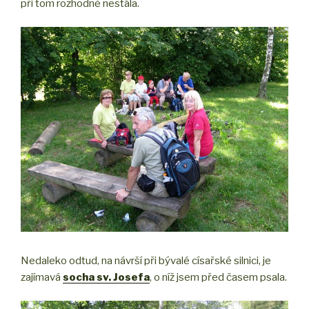
při tom rozhodně nestála.
Nedaleko odtud, na návrší při bývalé císařské silnici, je
zajímavá
socha sv. Josefa
, o níž jsem před časem psala.