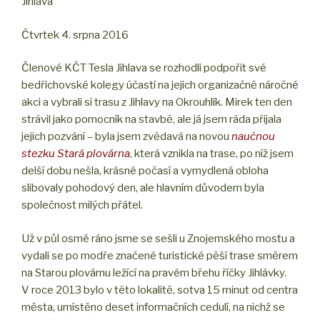
Jihlava
Čtvrtek 4. srpna 2016
Členové KČT Tesla Jihlava se rozhodli podpořit své
bedřichovské kolegy účastí na jejich organizačně náročné
akci a vybrali si trasu z Jihlavy na Okrouhlík. Mirek ten den
strávil jako pomocník na stavbě, ale já jsem ráda přijala
jejich pozvání – byla jsem zvědavá na novou
naučnou
stezku Stará plovárna
, která vznikla na trase, po níž jsem
delší dobu nešla, krásné počasí a vymydlená obloha
slibovaly pohodový den, ale hlavním důvodem byla
společnost milých přátel.
Už v půl osmé ráno jsme se sešli u Znojemského mostu a
vydali se po modře značené turistické pěší trase směrem
na Starou plovárnu ležící na pravém břehu říčky Jihlávky.
V roce 2013 bylo v této lokalitě, sotva 15 minut od centra
města, umístěno deset informačních cedulí, na nichž se