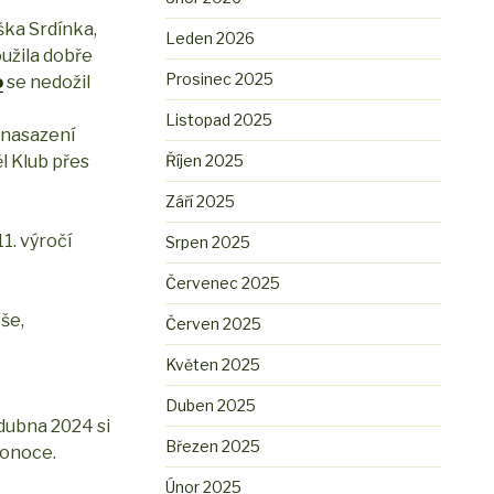
ška Srdínka,
Leden 2026
oužila dobře
Prosinec 2025
o
se nedožil
Listopad 2025
é nasazení
l Klub přes
Říjen 2025
Září 2025
1. výročí
Srpen 2025
Červenec 2025
še,
Červen 2025
Květen 2025
Duben 2025
 dubna 2024 si
Březen 2025
konoce.
Únor 2025