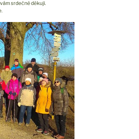
 vám srdečně děkuji.
e.