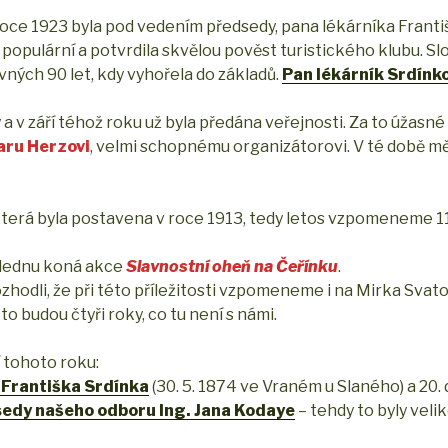
v roce 1923 byla pod vedením předsedy, pana lékárníka Franti
 populární a potvrdila skvělou pověst turistického klubu. Sl
rovných 90 let, kdy vyhořela do základů.
Pan lékárník Srdínk
a v září téhož roku už byla předána veřejnosti. Za to úžasn
ru Herzovi
, velmi schopnému organizátorovi. V té době mě
a, která byla postavena v roce 1913, tedy letos vzpomeneme 11
v lednu koná akce
Slavnostní oheň na Čeřínku
.
hodli, že při této příležitosti vzpomeneme i na Mirka Svato
o budou čtyři roky, co tu není s námi.
í tohoto roku:
 Františka Srdínka
(30. 5. 1874 ve Vraném u Slaného) a 20.
sedy našeho odboru Ing. Jana Kodaye
– tehdy to byly veli