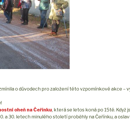
se zmínila o důvodech pro založení této vzpomínkové akce – v
!
nostní oheň na Čeřínku
, která se letos koná po 15té. Když j
 20. a 30. letech minulého století proběhly na Čeřínku, a osla