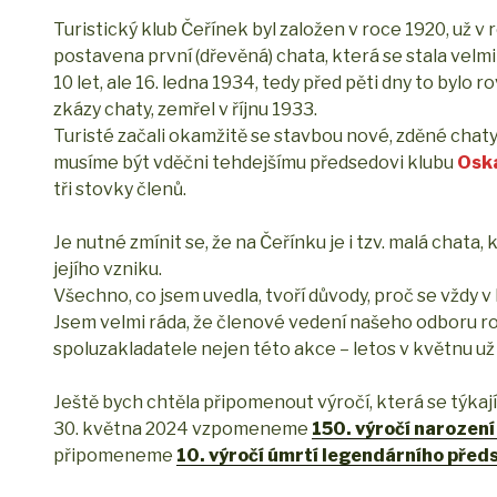
Turistický klub Čeřínek byl založen v roce 1920, už 
postavena první (dřevěná) chata, která se stala velmi
10 let, ale 16. ledna 1934, tedy před pěti dny to bylo 
zkázy chaty, zemřel v říjnu 1933.
Turisté začali okamžitě se stavbou nové, zděné chaty 
musíme být vděčni tehdejšímu předsedovi klubu
Oska
tři stovky členů.
Je nutné zmínit se, že na Čeřínku je i tzv. malá chat
jejího vzniku.
Všechno, co jsem uvedla, tvoří důvody, proč se vždy 
Jsem velmi ráda, že členové vedení našeho odboru roz
spoluzakladatele nejen této akce – letos v květnu už t
Ještě bych chtěla připomenout výročí, která se týkaj
30. května 2024 vzpomeneme
150. výročí narození
připomeneme
10. výročí úmrtí legendárního před