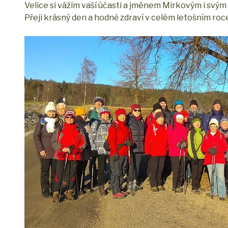
Velice si vážím vaší účasti a jménem Mirkovým i svým
Přeji krásný den a hodně zdraví v celém letošním roc