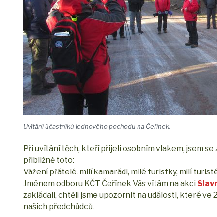
Uvítání účastníků lednového pochodu na Čeřínek.
Při uvítání těch, kteří přijeli osobním vlakem, jsem 
přibližně toto:
Vážení přátelé, milí kamarádi, milé turistky, milí turisté
Jménem odboru KČT Čeřínek Vás vítám na akci
Slav
zakládali, chtěli jsme upozornit na události, které ve
našich předchůdců.