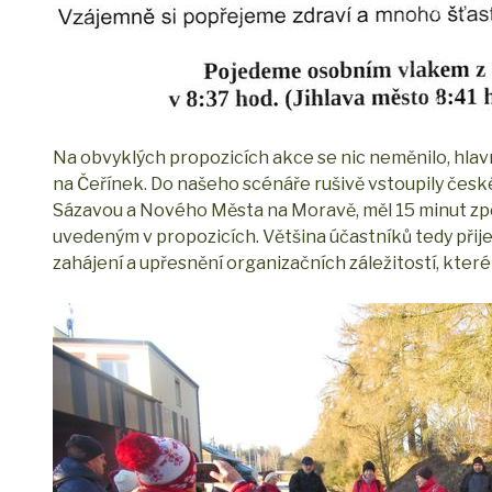
Na obvyklých propozicích akce se nic neměnilo, hlavn
na Čeřínek. Do našeho scénáře rušivě vstoupily české 
Sázavou a Nového Města na Moravě, měl 15 minut zpo
uvedeným v propozicích. Většina účastníků tedy přije
zahájení a upřesnění organizačních záležitostí, kter