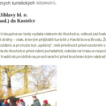
í skupina se tedy vydala vlakem do Kostelce, odkud začínala
dráhy – vlak, kterým přijížděli turisté z Havlíčkova Brodu, 
ždění, a protože byl „spěšný“, měl přednost před osobním 
la do Kostelce před námi pořadateli, odešla na trasu a nepo
é tradičně probíhá na prostranství před kosteleckým nádraž