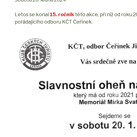
Letos se konal
15. ročník
této akce, při níž od rok
pořádajícího odboru KČT Čeřínek.