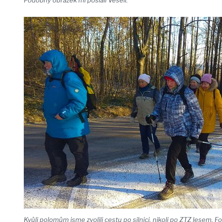
Kvůli polomům jsme zvolili cestu po silnici, nikoli po ZTZ lesem. Fo