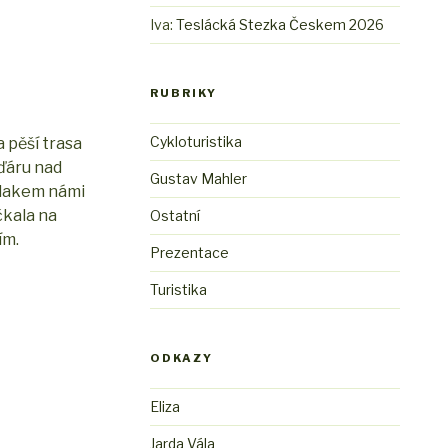
Iva
:
Teslácká Stezka Českem 2026
RUBRIKY
Cykloturistika
 pěší trasa
Žďáru nad
Gustav Mahler
vlakem námi
čkala na
Ostatní
ím.
Prezentace
Turistika
ODKAZY
Eliza
Jarda Vála