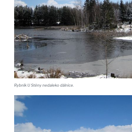
Rybník U Stěny nedaleko dálnice.