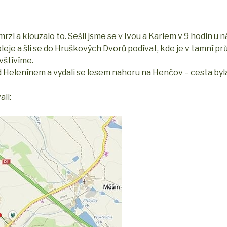
mrzl a klouzalo to. Sešli jsme se v Ivou a Karlem v 9 hodin u n
oleje a šli se do Hruškových Dvorů podívat, kde je v tamní p
vštívíme.
ad Helenínem a vydali se lesem nahoru na Henčov – cesta byla 
li: