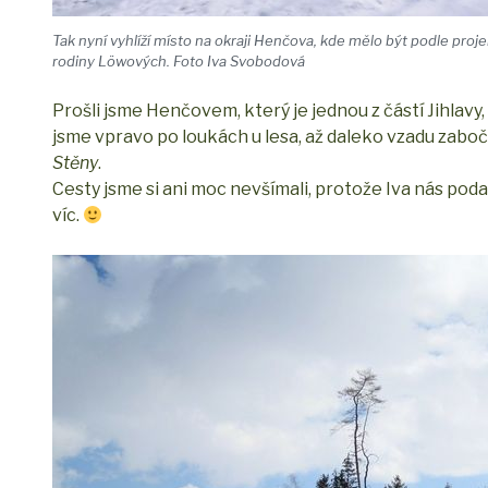
Tak nyní vyhlíží místo na okraji Henčova, kde mělo být podle pr
rodiny Löwových. Foto Iva Svobodová
Prošli jsme Henčovem, který je jednou z částí Jihlavy, 
jsme vpravo po loukách u lesa, až daleko vzadu zaboč
Stěny
.
Cesty jsme si ani moc nevšímali, protože Iva nás po
víc.