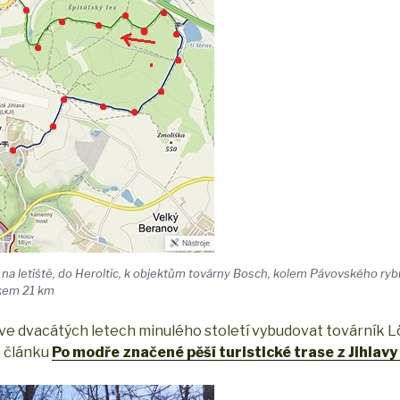
a letiště, do Heroltic, k objektům továrny Bosch, kolem Pávovského ryb
lkem 21 km
ěl ve dvacátých letech minulého století vybudovat továrník 
e článku
Po modře značené pěší turistické trase z Jihlavy