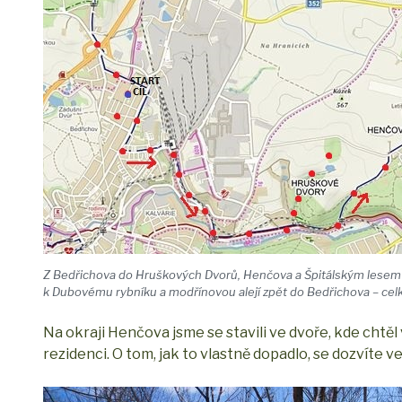
Z Bedřichova do Hruškových Dvorů, Henčova a Špitálským lesem n
k Dubovému rybníku a modřínovou alejí zpět do Bedřichova – ce
Na okraji Henčova jsme se stavili ve dvoře, kde cht
rezidenci. O tom, jak to vlastně dopadlo, se dozvíte v