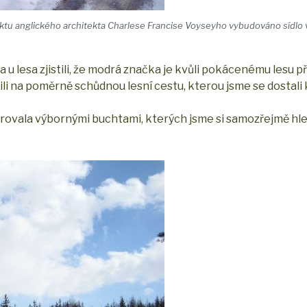
ojektu anglického architekta Charlese Francise Voyseyho vybudováno sídl
a u lesa zjistili, že modrá značka je kvůli pokácenému lesu př
ili na poměrně schůdnou lesní cestu, kterou jsme se dostali
darovala výbornými buchtami, kterých jsme si samozřejmě h