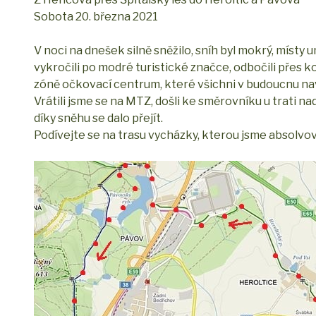
Sobota 20. března 2021
V noci na dnešek silně sněžilo, sníh byl mokrý, místy u
vykročili po modré turistické značce, odbočili přes k
zóně očkovací centrum, které všichni v budoucnu na
Vrátili jsme se na MTZ, došli ke směrovníku u trati n
díky sněhu se dalo přejít.
Podívejte se na trasu vycházky, kterou jsme absolvova