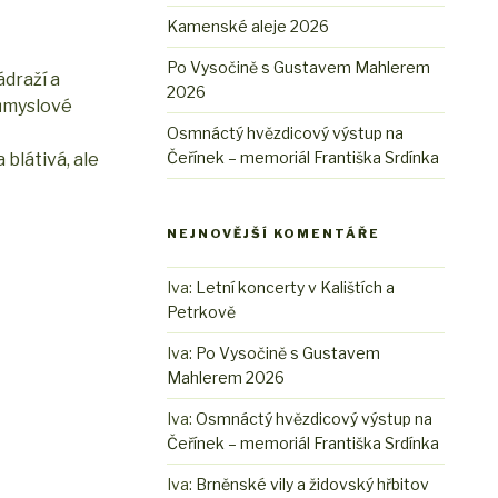
Kamenské aleje 2026
Po Vysočině s Gustavem Mahlerem
ádraží a
2026
růmyslové
Osmnáctý hvězdicový výstup na
Čeřínek – memoriál Františka Srdínka
blátivá, ale
NEJNOVĚJŠÍ KOMENTÁŘE
Iva
:
Letní koncerty v Kalištích a
Petrkově
Iva
:
Po Vysočině s Gustavem
Mahlerem 2026
Iva
:
Osmnáctý hvězdicový výstup na
Čeřínek – memoriál Františka Srdínka
Iva
:
Brněnské vily a židovský hřbitov