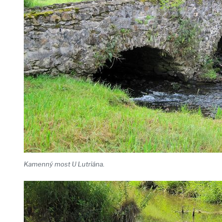
Kamenný most U Lutriána.