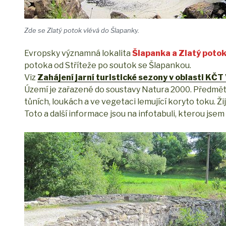
Zde se Zlatý potok vlévá do Šlapanky.
Evropsky významná lokalita
Šlapanka a Zlatý poto
potoka od Stříteže po soutok se Šlapankou.
Viz
Zahájení jarní turistické sezony v oblasti K
Území je zařazené do soustavy Natura 2000. Předmětem
tůních, loukách a ve vegetaci lemující koryto toku. Žij
Toto a další informace jsou na infotabuli, kterou jse