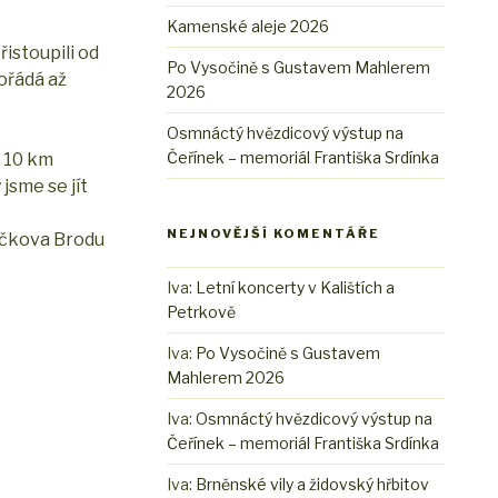
Kamenské aleje 2026
řistoupili od
Po Vysočině s Gustavem Mahlerem
ořádá až
2026
Osmnáctý hvězdicový výstup na
Čeřínek – memoriál Františka Srdínka
a 10 km
jsme se jít
NEJNOVĚJŠÍ KOMENTÁŘE
líčkova Brodu
Iva
:
Letní koncerty v Kalištích a
Petrkově
Iva
:
Po Vysočině s Gustavem
Mahlerem 2026
Iva
:
Osmnáctý hvězdicový výstup na
Čeřínek – memoriál Františka Srdínka
Iva
:
Brněnské vily a židovský hřbitov