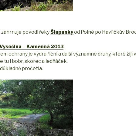
k
zahrnuje povodí řeky
Šlapanky
od Polné po Havlíčkův Brod
ČT Vysočina – Kamenná 2013
.
 ochrany je vydra říční a další významné druhy, které žijí 
e tu i bobr, skorec a ledňáček.
m důkladně pročetla.