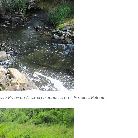
ce z Prahy do Znojma na odbočce přes Věžnici a Polnou.