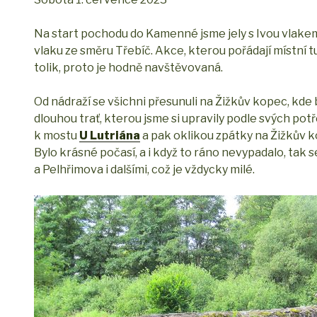
Na start pochodu do Kamenné jsme jely s Ivou vlakem v 8
vlaku ze směru Třebíč. Akce, kterou pořádají místní t
tolik, proto je hodně navštěvovaná.
Od nádraží se všichni přesunuli na Žižkův kopec, kde b
dlouhou trať, kterou jsme si upravily podle svých potř
k mostu
U Lutriána
a pak oklikou zpátky na Žižkův k
Bylo krásné počasí, a i když to ráno nevypadalo, tak s
a Pelhřimova i dalšími, což je vždycky milé.