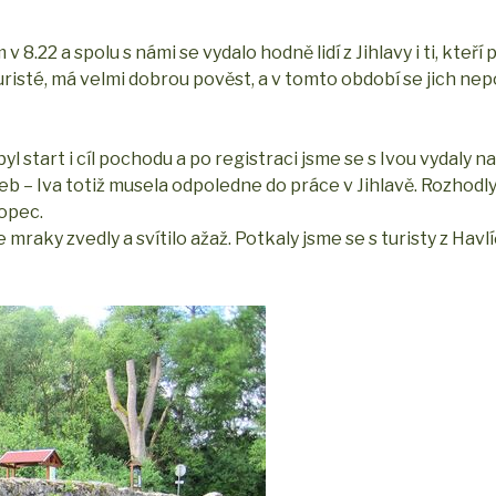
.22 a spolu s námi se vydalo hodně lidí z Jihlavy i ti, kteří p
uristé, má velmi dobrou pověst, a v tomto období se jich nep
yl start i cíl pochodu a po registraci jsme se s Ivou vydaly n
eb – Iva totiž musela odpoledne do práce v Jihlavě. Rozhodly 
opec.
e mraky zvedly a svítilo ažaž. Potkaly jsme se s turisty z Hav