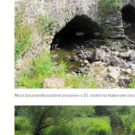
Most byl pravděpodobně postaven v 15. století na Haberské stez