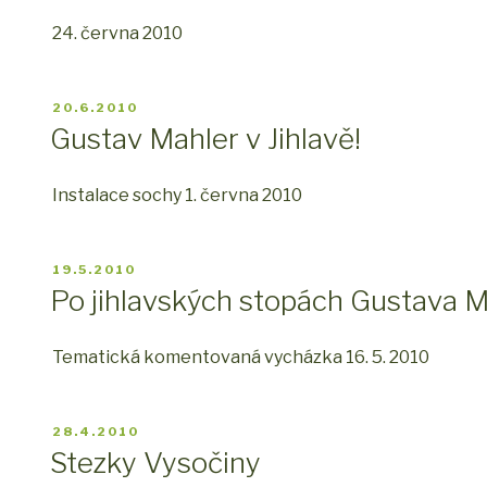
24. června 2010
PUBLIKOVÁNO
20.6.2010
Gustav Mahler v Jihlavě!
Instalace sochy 1. června 2010
PUBLIKOVÁNO
19.5.2010
Po jihlavských stopách Gustava Ma
Tematická komentovaná vycházka 16. 5. 2010
PUBLIKOVÁNO
28.4.2010
Stezky Vysočiny