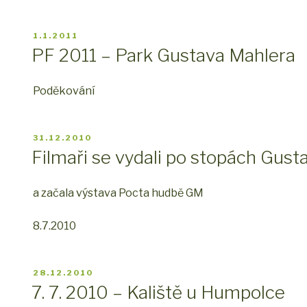
PUBLIKOVÁNO
1.1.2011
PF 2011 – Park Gustava Mahlera
Poděkování
PUBLIKOVÁNO
31.12.2010
Filmaři se vydali po stopách Gusta
a začala výstava Pocta hudbě GM
8.7.2010
PUBLIKOVÁNO
28.12.2010
7. 7. 2010 – Kaliště u Humpolce