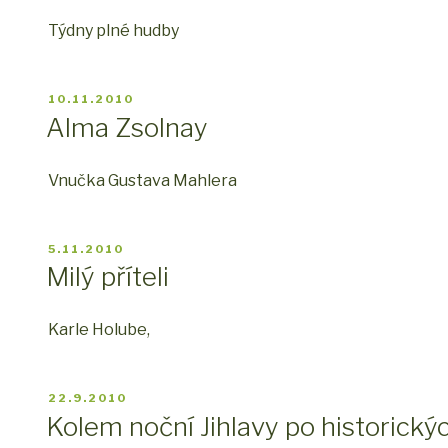
Týdny plné hudby
PUBLIKOVÁNO
10.11.2010
Alma Zsolnay
Vnučka Gustava Mahlera
PUBLIKOVÁNO
5.11.2010
Milý příteli
Karle Holube,
PUBLIKOVÁNO
22.9.2010
Kolem noční Jihlavy po historick