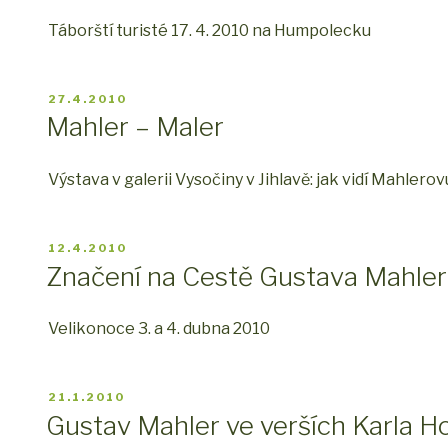
Táborští turisté 17. 4. 2010 na Humpolecku
PUBLIKOVÁNO
27.4.2010
Mahler – Maler
Výstava v galerii Vysočiny v Jihlavě: jak vidí Mahlero
PUBLIKOVÁNO
12.4.2010
Značení na Cestě Gustava Mahle
Velikonoce 3. a 4. dubna 2010
PUBLIKOVÁNO
21.1.2010
Gustav Mahler ve verších Karla H