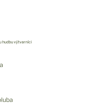
vu hudbu výtvarníci
ra
oluba