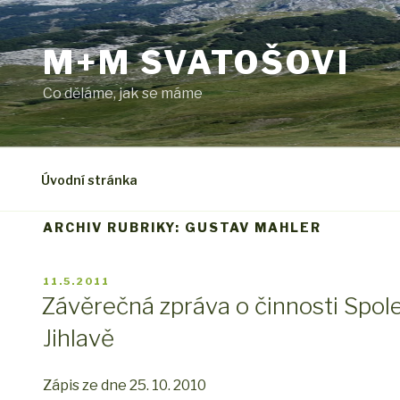
Přejít
k
M+M SVATOŠOVI
obsahu
webu
Co děláme, jak se máme
Úvodní stránka
ARCHIV RUBRIKY: GUSTAV MAHLER
PUBLIKOVÁNO
11.5.2011
Závěrečná zpráva o činnosti Spol
Jihlavě
Zápis ze dne 25. 10. 2010