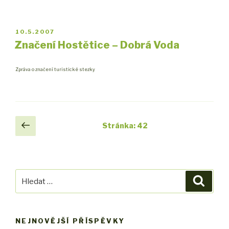
PUBLIKOVÁNO
10.5.2007
Značení Hostětice – Dobrá Voda
Zpráva o značení turistické stezky
Navigace
Předchozí
Stránka:
42
stránka
pro
příspěvky
Hledat:
Hledán
NEJNOVĚJŠÍ PŘÍSPĚVKY