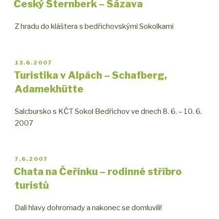
Český Šternberk – Sázava
Z hradu do kláštera s bedřichovskými Sokolkami
PUBLIKOVÁNO
13.6.2007
Turistika v Alpách – Schafberg,
Adamekhütte
Salcbursko s KČT Sokol Bedřichov ve dnech 8. 6. – 10. 6.
2007
PUBLIKOVÁNO
7.6.2007
Chata na Čeřínku – rodinné stříbro
turistů
Dali hlavy dohromady a nakonec se domluvili!