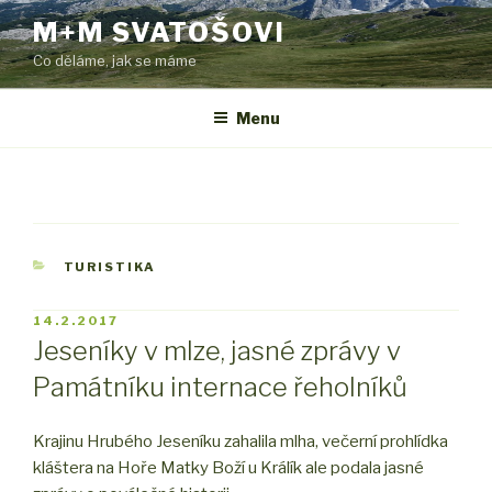
Přejít
M+M SVATOŠOVI
k
Co děláme, jak se máme
obsahu
webu
Menu
RUBRIKY
TURISTIKA
PUBLIKOVÁNO
14.2.2017
Jeseníky v mlze, jasné zprávy v
Památníku internace řeholníků
Krajinu Hrubého Jeseníku zahalila mlha, večerní prohlídka
kláštera na Hoře Matky Boží u Králík ale podala jasné