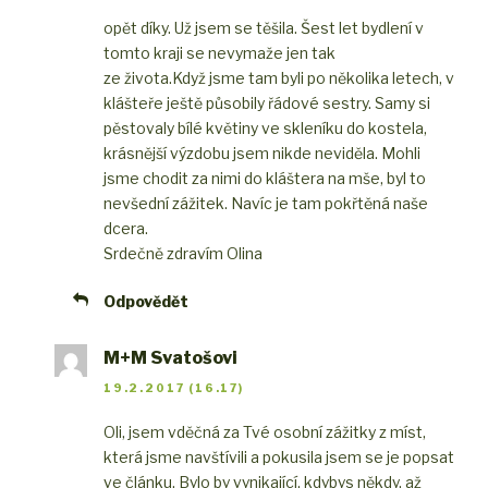
opět díky. Už jsem se těšila. Šest let bydlení v
tomto kraji se nevymaže jen tak
ze života.Když jsme tam byli po několika letech, v
klášteře ještě působily řádové sestry. Samy si
pěstovaly bílé květiny ve skleníku do kostela,
krásnější výzdobu jsem nikde neviděla. Mohli
jsme chodit za nimi do kláštera na mše, byl to
nevšední zážitek. Navíc je tam pokřtěná naše
dcera.
Srdečně zdravím Olina
Odpovědět
M+M Svatošovi
19.2.2017 (16.17)
Oli, jsem vděčná za Tvé osobní zážitky z míst,
která jsme navštívili a pokusila jsem se je popsat
ve článku. Bylo by vynikající, kdybys někdy, až