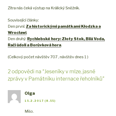
Zítra nás čeká výstup na Králický Sněžník.
Související články:
Den první:
Za historickými památkami Kłodzka a
Wrocławi
,
Den druhý:
Rychlebské hory: Złoty Stok, Bílá Voda,
Račí údolí a Borůvková hora
.
(Celkový počet návštěv 707 , návštěv dnes 1 )
2 odpovědi na “Jeseníky v mlze, jasné
zprávy v Památníku internace řeholníků”
Olga
15.2.2017 (8.55)
Míšo.