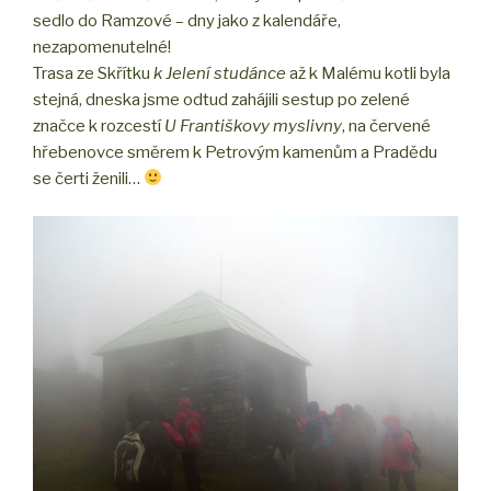
sedlo do Ramzové – dny jako z kalendáře,
nezapomenutelné!
Trasa ze Skřítku
k Jelení studánce
až k Malému kotli byla
stejná, dneska jsme odtud zahájili sestup po zelené
značce k rozcestí
U Františkovy myslivny
, na červené
hřebenovce směrem k Petrovým kamenům a Pradědu
se čerti ženili…