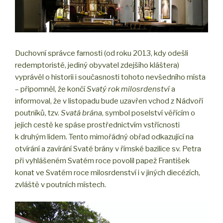
Duchovní správce farnosti (od roku 2013, kdy odešli
redemptoristé, jediný obyvatel zdejšího kláštera)
vyprávěl o historii i současnosti tohoto nevšedního místa
– připomněl, že končí
Svatý rok milosrdenství
a
informoval, že v listopadu bude uzavřen vchod z Nádvoří
poutníků, tzv.
Svatá brána
, symbol poselství věřícím o
jejich cestě ke spáse prostřednictvím vstřícnosti
k druhým lidem. Tento mimořádný obřad odkazující na
otvírání a zavírání Svaté brány v římské bazilice sv. Petra
při vyhlášeném Svatém roce povolil papež František
konat ve Svatém roce milosrdenství i v jiných diecézích,
zvláště v poutních místech.