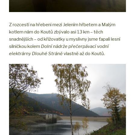
Z rozcestí na hřebeni mezi Jelením hřbetem a Malým
kotlem nám do Koutů zbývalo asi 13 km – těch
snadnějších – od křižovatky u myslivny jsme ťapali lesní
silničkou kolem
Dolní nádrže přečerpávací vodní
elektrárny Dlouhé Stráně
vlastně až do Koutů.