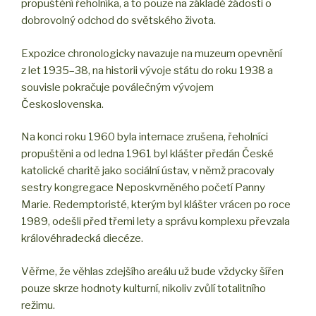
propuštění řeholníka, a to pouze na základě žádosti o
dobrovolný odchod do světského života.
Expozice chronologicky navazuje na muzeum opevnění
z let 1935–38, na historii vývoje státu do roku 1938 a
souvisle pokračuje poválečným vývojem
Československa.
Na konci roku 1960 byla internace zrušena, řeholníci
propuštěni a od ledna 1961 byl klášter předán České
katolické charitě jako sociální ústav, v němž pracovaly
sestry kongregace Neposkvrněného početí Panny
Marie. Redemptoristé, kterým byl klášter vrácen po roce
1989, odešli před třemi lety a správu komplexu převzala
královéhradecká diecéze.
Věřme, že věhlas zdejšího areálu už bude vždycky šířen
pouze skrze hodnoty kulturní, nikoliv zvůlí totalitního
režimu.