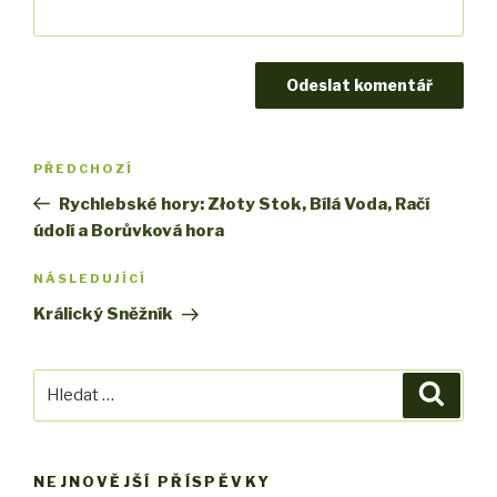
Navigace
PŘEDCHOZÍ
Předchozí
pro
příspěvek
Rychlebské hory: Złoty Stok, Bílá Voda, Račí
příspěvek
údolí a Borůvková hora
NÁSLEDUJÍCÍ
Následující
příspěvek
Králický Sněžník
Hledat:
Hledán
NEJNOVĚJŠÍ PŘÍSPĚVKY