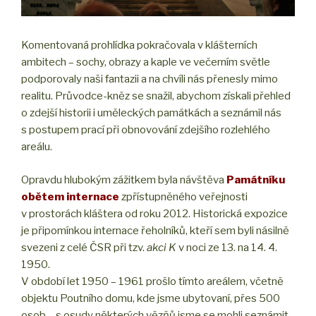
Komentovaná prohlídka pokračovala v klášterních
ambitech – sochy, obrazy a kaple ve večerním světle
podporovaly naši fantazii a na chvíli nás přenesly mimo
realitu. Průvodce-kněz se snažil, abychom získali přehled
o zdejší historii i uměleckých památkách a seznámil nás
s postupem prací při obnovování zdejšího rozlehlého
areálu.
Opravdu hlubokým zážitkem byla návštěva
Památníku
obětem internace
zpřístupněného veřejnosti
v prostorách kláštera od roku 2012. Historická expozice
je připomínkou internace řeholníků, kteří sem byli násilně
svezeni z celé ČSR při tzv.
akci K
v noci ze 13. na 14. 4.
1950.
V období let 1950 – 1961 prošlo tímto areálem, včetně
objektu Poutního domu, kde jsme ubytovaní, přes 500
osob – s osudy některých vězňů jsme se mohli seznámit