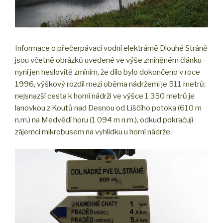
Informace o přečerpávací vodní elektrárně Dlouhé Stráně
jsou včetně obrázků uvedené ve výše zmíněném článku –
nyní jen heslovitě zmíním, že dílo bylo dokončeno v roce
1996, výškový rozdíl mezi oběma nádržemi je 511 metrů:
nejsnazší cesta k horní nádrži ve výšce 1 350 metrů je
lanovkou z Koutů nad Desnou od Liščího potoka (610 m
n.m.) na Medvědí horu (1 094 m n.m.), odkud pokračují
zájemci mikrobusem na vyhlídku u horní nádrže.