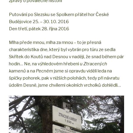
zprávy o poválečné historii
Putování po Slezsku se Spolkem přátel hor České
Budějovice 25. – 30. 10. 2016
Den třetí, pátek 28. října 2016
Mlha přede mnou, mlha za mnou – to je přesná
charakteristika dne, který byl vybrán pro túru ze sedla
Skřítek do Koutů nad Desnou v naději, že snad během pár
hodin… Ne, na výhledovém hřebeni
u Ztracených
kamenů
a
na Pecném
jsme si opravdu viděli leda na
špičky pohorek, pak v nižších polohách, tedy při návratu
údolím Desné, jsme chvílemi okolních vrcholků dohlédli…