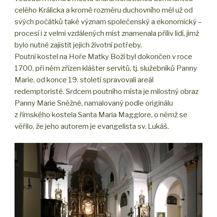
celého Králicka a kromě rozměru duchovního měl už od
svých počátků také význam společenský a ekonomický –
procesí i z velmi vzdálených míst znamenala příliv lidí, jimž
bylo nutné zajistit jejich životní potřeby.
Poutní kostel na Hoře Matky Boží byl dokončen v roce
1700, při něm zřízen klášter servitů, tj. služebníků Panny
Marie, od konce 19. století spravovali areál
redemptoristé. Srdcem poutního místa je milostný obraz
Panny Marie Sněžné, namalovaný podle originálu
z římského kostela Santa Maria Maggiore, o němž se
věřilo, že jeho autorem je evangelista sv. Lukáš.