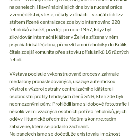
na panelech. Hlavní náplní jejich dne byla nucená práce
v zemědělství, v lese, někdy v dílnách – v začátcích tzv.
státem řízené centralizace zde bylo internováno 228
řeholníků a kněží, později, po roce 1957, když byl
zlikvidován internační klášter v Želivi a zřízena v něm
psychiatrická léčebna, převezli tamní řeholníky do Králík,
čítala zdejší komunita přes stovku příslušníků 16 různých
řeholí.
Výstava popisuje vykonstruované procesy, zahrnuje
medailony pronásledovaných, ukazuje autentickou
výstroj a výzbroj ostrahy centralizačního kláštera i
osobnostní profily tehdejších členů SNB, kteří zde byli
neomezenými pány. Prohlédli jsme si dobové fotografie i
několik velmi vzácných osobních potřeb řeholníků, jejich
oděvy i liturgické předměty, řádům a kongregacím
zabavené, které se podařilo zachránit.
Na panelech jsme se dočetli, že existovala i možnost