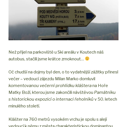
Než přijel na parkoviště u Ski areálu v Koutech náš
autobus, stačili jsme krátce zmoknout…
Oč chudší na dojmy byl den, o to vydatnější zážitky přinesl
večer – vedoucí zájezdu Milan Marko domluvil
komentovanou večerní prohlídku kláštera
na Hoře
Matky Boží, kterou jsme zakončili návštěvou
Památníku
s historickou expozicí o internaci řeholníků
v 50. letech
minulého století.
Klášter na 760 metrů vysokém vrchu je spolu s alejí
vedoucí k němu z města charakteristickou dominantou