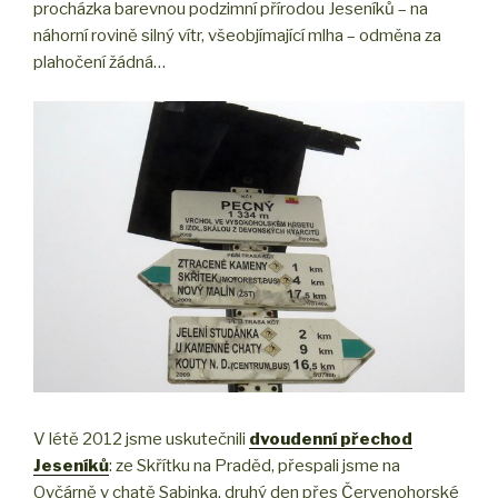
procházka barevnou podzimní přírodou Jeseníků – na
náhorní rovině silný vítr, všeobjímající mlha – odměna za
plahočení žádná…
V létě 2012 jsme uskutečnili
dvoudenní přechod
Jeseníků
: ze Skřítku na Praděd, přespali jsme na
Ovčárně v chatě Sabinka, druhý den přes Červenohorské