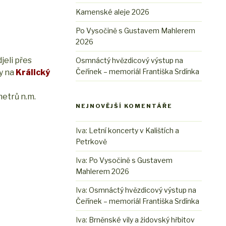
Kamenské aleje 2026
Po Vysočině s Gustavem Mahlerem
2026
jeli přes
Osmnáctý hvězdicový výstup na
Čeřínek – memoriál Františka Srdínka
y na
Králický
metrů n.m.
NEJNOVĚJŠÍ KOMENTÁŘE
Iva
:
Letní koncerty v Kalištích a
Petrkově
Iva
:
Po Vysočině s Gustavem
Mahlerem 2026
Iva
:
Osmnáctý hvězdicový výstup na
Čeřínek – memoriál Františka Srdínka
Iva
:
Brněnské vily a židovský hřbitov