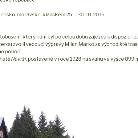
 česko-moravsko-kladském 25. – 30. 10. 2016
obusem, který nám byl po celou dobu zájezdu k dispozici, od
erou zvolil vedoucí výpravy Milan Marko za východiště tras
ho pohoří.
chatě
Návrší
, postavené v roce 1928 na svahu ve výšce 899 