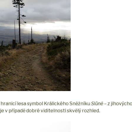
d hranicí lesa symbol Králického Sněžníku
Slůně
– z jihových
 v případě dobré viditelnosti skvělý rozhled.