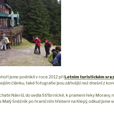
hoří jsme podnikli v roce 2012 při
Letním turistickém sra
ším článku, také fotografie jsou zářivější než dnešní z konc
 chatě Návrší, do sedla Stříbrnické, k prameni řeky Moravy, 
s Malý Sněžník po hraničním hřebeni na Klepý, odkud jsme s