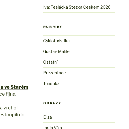
Iva
:
Teslácká Stezka Českem 2026
RUBRIKY
Cykloturistika
Gustav Mahler
Ostatní
Prezentace
Turistika
zu ve Starém
e října.
ODKAZY
na vrchol
estoupili do
Eliza
Jarda Vála