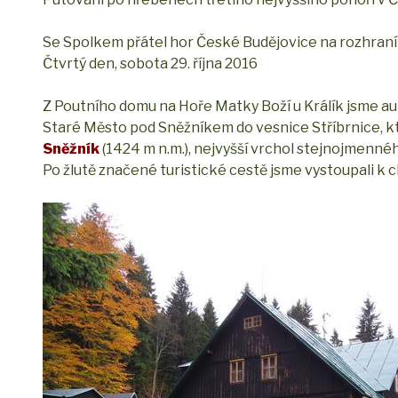
Se Spolkem přátel hor České Budějovice na rozhraní
Čtvrtý den, sobota 29. října 2016
Z Poutního domu na Hoře Matky Boží u Králík jsme aut
Staré Město pod Sněžníkem do vesnice Stříbrnice, kt
Sněžník
(1424 m n.m.), nejvyšší vrchol stejnojmenné
Po žlutě značené turistické cestě jsme vystoupali k 