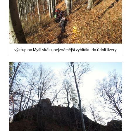
výstup na Myší skálu, nejznámější vyhlídku do údolí Jizery