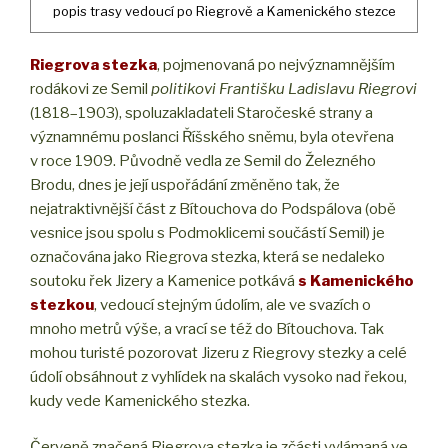
popis trasy vedoucí po Riegrově a Kamenického stezce
Riegrova stezka
, pojmenovaná po nejvýznamnějším
rodákovi ze Semil
politikovi Františku Ladislavu Riegrovi
(1818–1903), spoluzakladateli Staročeské strany a
významnému poslanci Říšského sněmu, byla otevřena
v roce 1909. Původně vedla ze Semil do Železného
Brodu, dnes je její uspořádání změněno tak, že
nejatraktivnější část z Bítouchova do Podspálova (obě
vesnice jsou spolu s Podmoklicemi součástí Semil) je
označována jako Riegrova stezka, která se nedaleko
soutoku řek Jizery a Kamenice potkává
s Kamenického
stezkou
, vedoucí stejným údolím, ale ve svazích o
mnoho metrů výše, a vrací se též do Bítouchova. Tak
mohou turisté pozorovat Jizeru z Riegrovy stezky a celé
údolí obsáhnout z vyhlídek na skalách vysoko nad řekou,
kudy vede Kamenického stezka.
Červeně značená Riegrova stezka je zčásti vylámaná ve