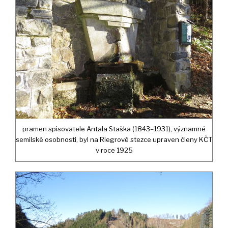
pramen spisovatele Antala Staška (1843–1931), významné
semilské osobnosti, byl na Riegrově stezce upraven členy KČT
v roce 1925