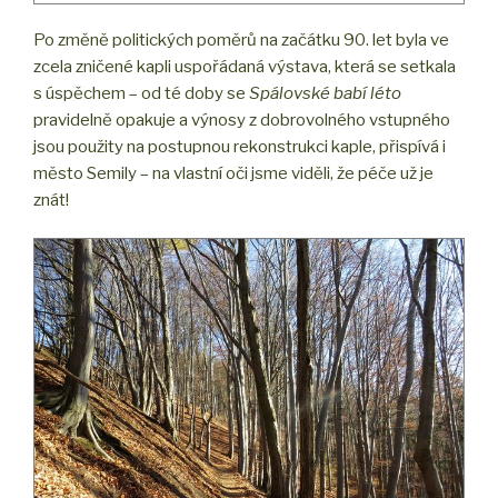
Po změně politických poměrů na začátku 90. let byla ve
zcela zničené kapli uspořádaná výstava, která se setkala
s úspěchem – od té doby se
Spálovské babí léto
pravidelně opakuje a výnosy z dobrovolného vstupného
jsou použity na postupnou rekonstrukci kaple, přispívá i
město Semily – na vlastní oči jsme viděli, že péče už je
znát!