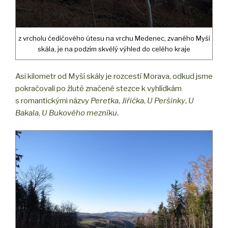
z vrcholu čedičového útesu na vrchu Medenec, zvaného Myší
skála, je na podzim skvělý výhled do celého kraje
Asi kilometr od Myší skály je rozcestí Morava, odkud jsme
pokračovali po žlutě značené stezce k vyhlídkám
s romantickými názvy
Peretka
,
Jiřička
,
U Peršinky
,
U
Bakala
,
U Bukového mezníku
.