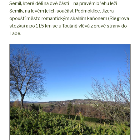
Semil, které dělí na dvě části – na pravém břehu leží
Semily, na levém jejich součást Podmoklice. Jizera
opouští město romantickým skalním kaňonem (Riegrova
stezka) a po 115 km se u Toušně vlévá z pravé strany do
Labe.