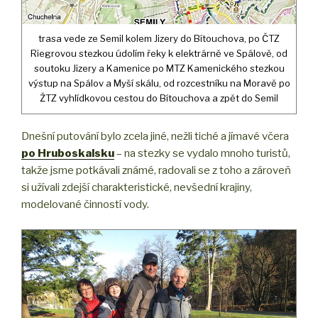
trasa vede ze Semil kolem Jizery do Bítouchova, po ČTZ
Riegrovou stezkou údolím řeky k elektrárně ve Spálově, od
soutoku Jizery a Kamenice po MTZ Kamenického stezkou
výstup na Spálov a Myší skálu, od rozcestníku na Moravě po
ŽTZ vyhlídkovou cestou do Bítouchova a zpět do Semil
Dnešní putování bylo zcela jiné, nežli tiché a jímavé včera
po Hruboskalsku
– na stezky se vydalo mnoho turistů,
takže jsme potkávali známé, radovali se z toho a zároveň
si užívali zdejší charakteristické, nevšední krajiny,
modelované činností vody.