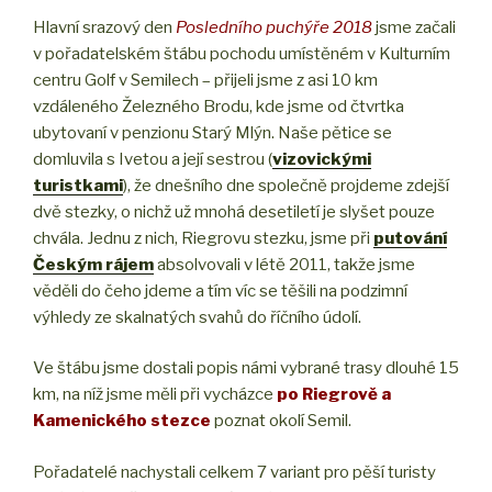
Hlavní srazový den
Posledního puchýře 2018
jsme začali
v pořadatelském štábu pochodu umístěném v Kulturním
centru Golf v Semilech – přijeli jsme z asi 10 km
vzdáleného Železného Brodu, kde jsme od čtvrtka
ubytovaní v penzionu Starý Mlýn. Naše pětice se
domluvila s Ivetou a její sestrou (
vizovickými
turistkami
), že dnešního dne společně projdeme zdejší
dvě stezky, o nichž už mnohá desetiletí je slyšet pouze
chvála. Jednu z nich, Riegrovu stezku, jsme při
putování
Českým rájem
absolvovali v létě 2011, takže jsme
věděli do čeho jdeme a tím víc se těšili na podzimní
výhledy ze skalnatých svahů do říčního údolí.
Ve štábu jsme dostali popis námi vybrané trasy dlouhé 15
km, na níž jsme měli při vycházce
po Riegrově a
Kamenického stezce
poznat okolí Semil.
Pořadatelé nachystali celkem 7 variant pro pěší turisty