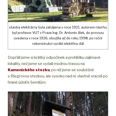
stavba elektrárny byla zahájena v roce 1921, autorem návrhu
byl profesor VUT v Praze Ing. Dr. Antonín Jílek, do provozu
uvedena v roce 1926, sloužila až do roku 1998, po roční
rekonstrukci vyrábí elektřinu dál
Dopřáli jsme si krátký odpočinek a prohlídku zajímavé
lokality, než jsme se vydali modrou trasou na
Kamenického stezku
, po níž jsme se souběžně
s Riegrovou stezkou, ale vysoko nad ní, vlastně vraceli po
hraně údolí k Semilům.