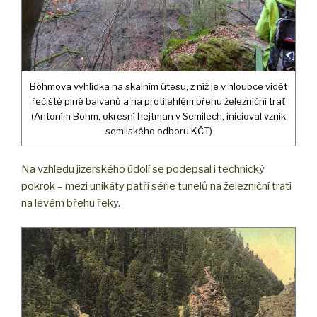
Böhmova vyhlídka na skalním útesu, z níž je v hloubce vidět
řečiště plné balvanů a na protilehlém břehu železniční trať
(Antoním Böhm, okresní hejtman v Semilech, inicioval vznik
semilského odboru KČT)
Na vzhledu jizerského údolí se podepsal i technický
pokrok – mezi unikáty patří série tunelů na železniční trati
na levém břehu řeky.