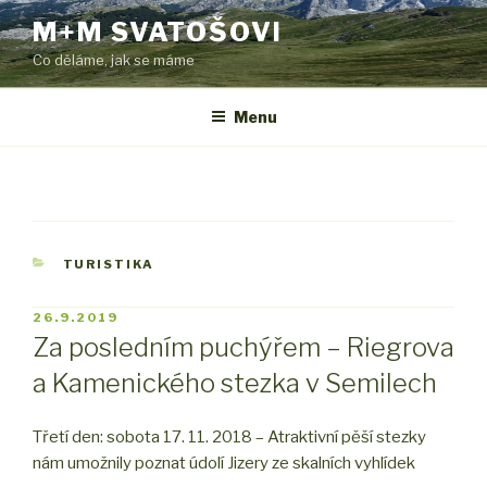
Přejít
M+M SVATOŠOVI
k
Co děláme, jak se máme
obsahu
webu
Menu
RUBRIKY
TURISTIKA
PUBLIKOVÁNO
26.9.2019
Za posledním puchýřem – Riegrova
a Kamenického stezka v Semilech
Třetí den: sobota 17. 11. 2018 – Atraktivní pěší stezky
nám umožnily poznat údolí Jizery ze skalních vyhlídek