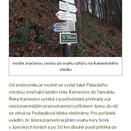
modře značenou cestou po svahu vzhůru na Kamenického
stezku
Od směrovníku je možné se vydat také
Palackého
stezkou
směřující údolím
řeky Kamenice
do Tanvaldu.
Řeka Kamenice vytéká z josefodolské přehrady a je
nejvýznamnějším pravostranným přítokem Jizery, do níž
se vlévá na Podspálově blízko elektrárny. Pro pořádek
uvádím, že Jizera pramení na jižním svahu hory Smrk
v Jizerských horách a po 50 km dlouhé pouti přitéká do