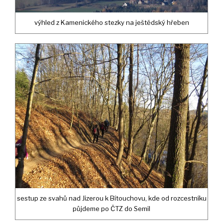
výhled z Kamenického stezky na ještědský hřeben
sestup ze svahů nad Jizerou k Bítouchovu, kde od rozcestníku
půjdeme po ČTZ do Semil