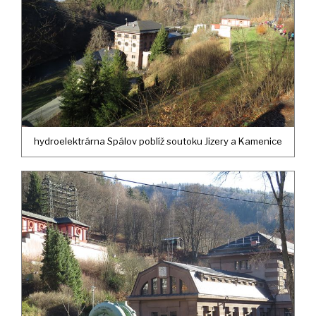
hydroelektrárna Spálov poblíž soutoku Jizery a Kamenice