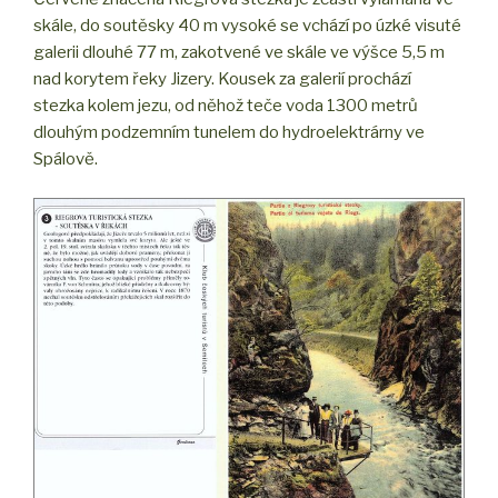
skále, do soutěsky 40 m vysoké se vchází po úzké visuté
galerii dlouhé 77 m, zakotvené ve skále ve výšce 5,5 m
nad korytem řeky Jizery. Kousek za galerií prochází
stezka kolem jezu, od něhož teče voda 1300 metrů
dlouhým podzemním tunelem do hydroelektrárny ve
Spálově.