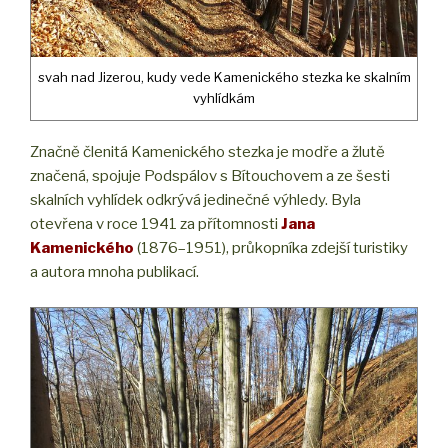
svah nad Jizerou, kudy vede Kamenického stezka ke skalním
vyhlídkám
Značně členitá Kamenického stezka je modře a žlutě
značená, spojuje Podspálov s Bítouchovem a ze šesti
skalních vyhlídek odkrývá jedinečné výhledy. Byla
otevřena v roce 1941 za přítomnosti
Jana
Kamenického
(1876–1951), průkopníka zdejší turistiky
a autora mnoha publikací.