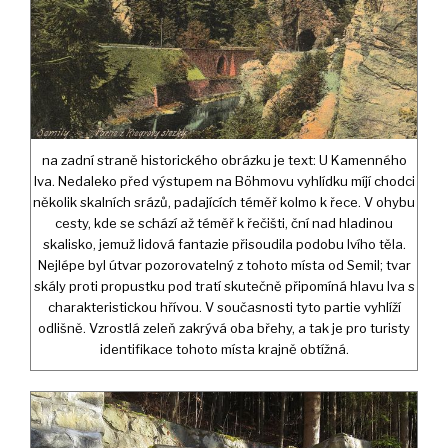
na zadní straně historického obrázku je text: U Kamenného
lva. Nedaleko před výstupem na Böhmovu vyhlídku míjí chodci
několik skalních srázů, padajících téměř kolmo k řece. V ohybu
cesty, kde se schází až téměř k řečišti, ční nad hladinou
skalisko, jemuž lidová fantazie přisoudila podobu lvího těla.
Nejlépe byl útvar pozorovatelný z tohoto místa od Semil; tvar
skály proti propustku pod tratí skutečně připomíná hlavu lva s
charakteristickou hřívou. V současnosti tyto partie vyhlíží
odlišně. Vzrostlá zeleň zakrývá oba břehy, a tak je pro turisty
identifikace tohoto místa krajně obtížná.