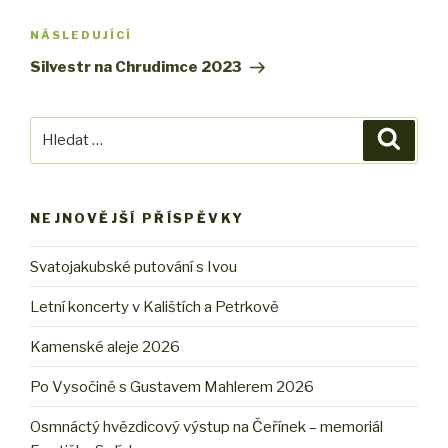
příspěvek
NÁSLEDUJÍCÍ
Následující
příspěvek
Silvestr na Chrudimce 2023
Hledat:
Hledán
NEJNOVĚJŠÍ PŘÍSPĚVKY
Svatojakubské putování s Ivou
Letní koncerty v Kalištích a Petrkově
Kamenské aleje 2026
Po Vysočině s Gustavem Mahlerem 2026
Osmnáctý hvězdicový výstup na Čeřínek – memoriál