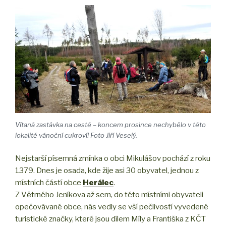
Vítaná zastávka na cestě – koncem prosince nechybělo v této
lokalitě vánoční cukroví! Foto Jiří Veselý.
Nejstarší písemná zmínka o obci Mikulášov pochází z roku
1379. Dnes je osada, kde žije asi 30 obyvatel, jednou z
místních částí obce
Herálec
.
Z Větrného Jeníkova až sem, do této místními obyvateli
opečovávané obce, nás vedly se vší pečlivostí vyvedené
turistické značky, které jsou dílem Míly a Františka z KČT