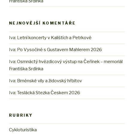
Františka Srdínka
NEJNOVĚJŠÍ KOMENTÁŘE
Iva
:
Letní koncerty v Kalištích a Petrkově
Iva
:
Po Vysočině s Gustavem Mahlerem 2026
Iva
:
Osmnáctý hvězdicový výstup na Čeřínek – memoriál
Františka Srdínka
Iva
:
Brněnské vily a židovský hřbitov
Iva
:
Teslácká Stezka Českem 2026
RUBRIKY
Cykloturistika