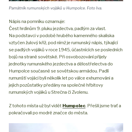
Památník rumunských vojáků u Humpolce. Foto Iva.
Nápis na pomníku oznamuje:
Čest hrdinům 9. pluku jezdectva, padlým za vlast.
Na podstavci v podobě hrubého kamenného skaliska
vztyčen žulový kříž, pod nímž je rumunský nápis, týkající
se padlých vojáků v roce 1945, účastnících se posledních
bojů na straně sovětské. Při osvobozování přijely
jednotky rumunského jezdectva a dělostřelectva do
Humpolce současně se sovětskou armádou. Padlí
rumunští vojáci byli několik let po válce exhumováni a
jejich pozůstatky předány na společné hřbitovy
rumunských vojáků u Strečna či Zvolenu.
Z tohoto místa už byl vidět
Humpolec
. Přešli jsme trať a
pokračovali po modré značce do města.