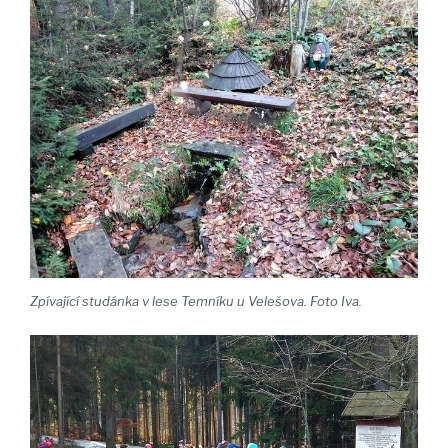
Zpívající studánka v lese Temníku u Velešova. Foto Iva.