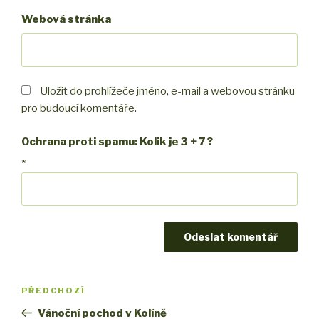
Webová stránka
Uložit do prohlížeče jméno, e-mail a webovou stránku
pro budoucí komentáře.
Ochrana proti spamu: Kolik je 3 + 7 ?
*
Navigace
PŘEDCHOZÍ
Předchozí
pro
příspěvek
Vánoční pochod v Kolíně