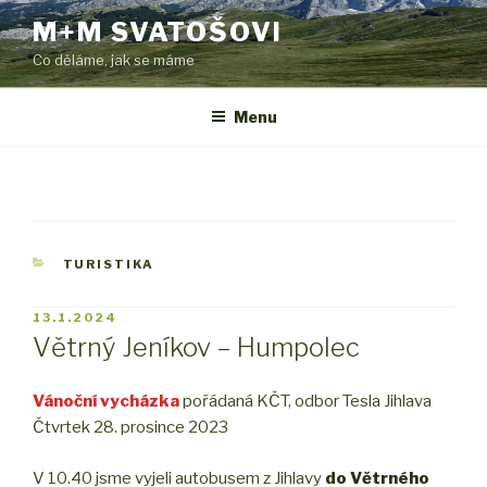
Přejít
M+M SVATOŠOVI
k
Co děláme, jak se máme
obsahu
webu
Menu
RUBRIKY
TURISTIKA
PUBLIKOVÁNO
13.1.2024
Větrný Jeníkov – Humpolec
Vánoční vycházka
pořádaná KČT, odbor Tesla Jihlava
Čtvrtek 28. prosince 2023
V 10.40 jsme vyjeli autobusem z Jihlavy
do Větrného