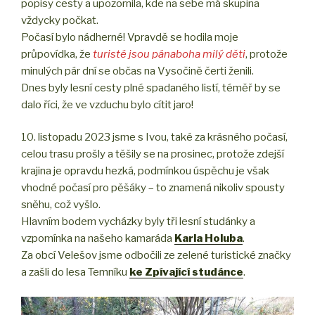
popisy cesty a upozornila, kde na sebe má skupina
vždycky počkat.
Počasí bylo nádherné! Vpravdě se hodila moje
průpovídka, že
turisté jsou pánaboha milý děti
, protože
minulých pár dní se občas na Vysočině čerti ženili.
Dnes byly lesní cesty plné spadaného listí, téměř by se
dalo říci, že ve vzduchu bylo cítit jaro!
10. listopadu 2023 jsme s Ivou, také za krásného počasí,
celou trasu prošly a těšily se na prosinec, protože zdejší
krajina je opravdu hezká, podmínkou úspěchu je však
vhodné počasí pro pěšáky – to znamená nikoliv spousty
sněhu, což vyšlo.
Hlavním bodem vycházky byly tři lesní studánky a
vzpomínka na našeho kamaráda
Karla Holuba
.
Za obcí Velešov jsme odbočili ze zelené turistické značky
a zašli do lesa Temníku
ke Zpívající studánce
.