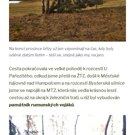
Na konci prosince břízy už jen vzpomínají na čas, kdy byly
oděné zlatým listím – těší se, stejně jako my, na jaro.
Cesta pokračovala ve velké pohodě k rozcestí
U
Pařezitého
, odkud jsme přešli na ŽTZ, došli
k Městské
hájovně
nad Humpolcem a na
rozcestí Bysterská silnice
jsme se napojili na MTZ, která nás vedla krásnou lesní
cestou až na okraj k železniční trati, u níž byl vybudován
památník rumunských vojáků
.