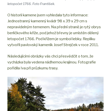
letopočet 1766. Foto František.
O historii kamene jsem vyhledala tyto informace:
Jednostranný kamenný kvádr 98 x 39 x 29 cm s
nepravidelným temenem. Na přední straně je rytý obrys
berličkového kříže, pod jehož břevny je umístěn dělený
letopočet 1766. Pod křížem je symbol lebky. Repliku
vytvořil pavlovský kameník Josef Strejček v roce 2011.
Následujícími obrázky vás chci přesvědčit o tom, že
vycházka byla vedena nádhernou krajinou. Fotografie
pořídila Iva při průzkumu trasy.