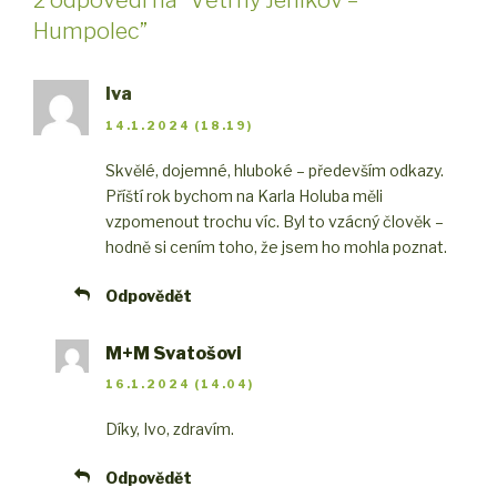
2 odpovědi na “Větrný Jeníkov –
Humpolec”
Iva
14.1.2024 (18.19)
Skvělé, dojemné, hluboké – především odkazy.
Příští rok bychom na Karla Holuba měli
vzpomenout trochu víc. Byl to vzácný člověk –
hodně si cením toho, že jsem ho mohla poznat.
Odpovědět
M+M Svatošovi
16.1.2024 (14.04)
Díky, Ivo, zdravím.
Odpovědět